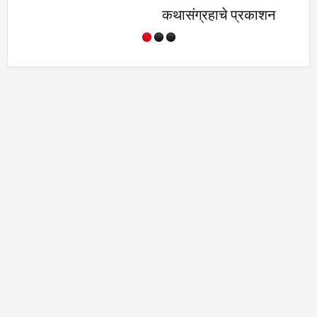
कथासंग्रहाचे प्रकाशन
संवर्धनाची लोकच
करणे गरजेचे- प्रा.ड
यादव