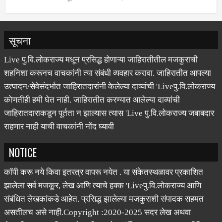
शिक्षण संस्था कोल्हापूर अंतर्गत शैक्षणिक, ...
सूचना
Live पु.वि.लोकराज्य मधून प्रसिद्ध होणाऱ्या जाहिरातीतील मजकुराची
शहनिशा करूनच वाचकांनी त्या संबंधी व्यवहार करावा. जाहिरातीत आपल्या
उत्पादन/सेवेसंदर्भात जाहिरातदारांनी केलेल्या दाव्यांची 'Liveपु.वि.लोकराज्य
कोणतीही हमी घेत नाही. जाहिरातीत करण्यात आलेल्या दाव्यांची
जाहिरातदाराकडून पूर्तता न झाल्यास त्यास 'Live पु.वि.लोकराज्य जबाबदार
राहणार नाही याची वाचकांनी नोंद घ्यावी
NOTICE
कॉपी करू नये किवा इतरत्र वापरू नयेत . या संकेतस्थळावर प्रकाशित
झालेला सर्व मजकूर, लेख आणि त्याचे हक्क 'Liveपु.वि.लोकराज्य आणि
संबंधित लेखकांकडे आहेत. प्रसिद्ध झालेल्या मजकुराशी संपादक सहमत
असतीलच असे नाही.Copyright :2020-2025 सदर लेख अथवा