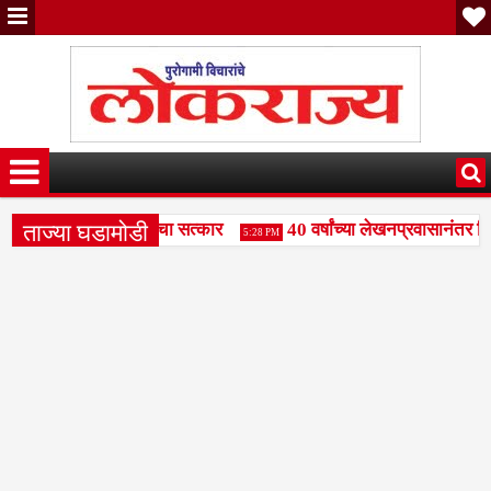
ताज्या घडामोडी
ंजय पाटील दुधगावकर यांचा सत्कार
40 वर्षांच्या लेखनप्रवासानंतर दिल
5:28 PM
हामंडळाला बळकटी द्या- राजभाऊ पाकले
वक्तृत्व स्पर्धेत रामकृष्ण पर
3:49 PM