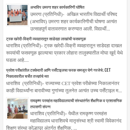
सामिल करून घेतले, सन्मान दिला. त्...
अभाविप उमरगा शहर कार्यकारिणी घोषित
उमरगा (प्रतिनिधी)- अखिल भारतीय विद्यार्थी परिषद
(अभाविप) उमरगा शहर कार्यकारिणीची घोषणा अत्यंत
उत्साहपूर्ण वातावरणात करण्यात आली. विद्यार्थी...
ट्रक खरेदी-विक्री व्यवहारातून साडेदहा लाखांची फसवणूक
धाराशिव (प्रतिनिधी)- ट्रक खरेदी-विक्री व्यवहारातून साडेदहा दाखल
रूपयांची फसवणूक झाल्याचा प्रकार लोहारा तालुक्यातील मोघा खुर्द येथे
घडला आहे....
प्रवेश परीक्षांतील टक्केवारी आणि पर्सेंटाइलचा फरक समजून घेणे गरजेचे; CET
निकालावरील चर्चेत तज्ज्ञांचे मत
धाराशिव (प्रतिनिधी)- राज्याच्या CET प्रवेश परीक्षेच्या निकालानंतर
काही विद्यार्थ्यांना बारावीच्या गुणांच्या तुलनेत अत्यंत उच्च पर्सेंटाइल म...
रामकृष्ण परमहंस महाविद्यालयाची संस्थातंर्गत शैक्षणिक व प्रशासनिक
तपासणी संपन्न
धाराशिव (प्रतिनिधी)- येथील रामकृष्ण परमहंस
महाविद्यालय धाराशिवचे मातृसंस्था श्री स्वामी विवेकानंद