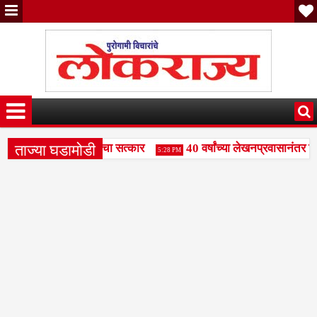
ताज्या घडामोडी
ंजय पाटील दुधगावकर यांचा सत्कार
40 वर्षांच्या लेखनप्रवासानंतर दिल
5:28 PM
हामंडळाला बळकटी द्या- राजभाऊ पाकले
वक्तृत्व स्पर्धेत रामकृष्ण प
3:49 PM