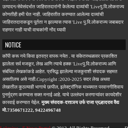
शहनिशा करूनच वाचकांनी त्या संबंधी व्यवहार करावा. जाहिरातीत आपल्या
उत्पादन/सेवेसंदर्भात जाहिरातदारांनी केलेल्या दाव्यांची 'Liveपु.वि.लोकराज्य
कोणतीही हमी घेत नाही. जाहिरातीत करण्यात आलेल्या दाव्यांची
जाहिरातदाराकडून पूर्तता न झाल्यास त्यास 'Live पु.वि.लोकराज्य जबाबदार
राहणार नाही याची वाचकांनी नोंद घ्यावी
NOTICE
कॉपी करू नये किवा इतरत्र वापरू नयेत . या संकेतस्थळावर प्रकाशित
झालेला सर्व मजकूर, लेख आणि त्याचे हक्क 'Liveपु.वि.लोकराज्य आणि
संबंधित लेखकांकडे आहेत. प्रसिद्ध झालेल्या मजकुराशी संपादक सहमत
असतीलच असे नाही.Copyright :2020-2025 सदर लेख अथवा
लेखातील कुठल्याही भागाचे छापील, इलेक्ट्रॉनिक माध्यमात परवानगीशिवाय
पुनर्मुद्रण करण्यास सक्त मनाई आहे. याचे उल्लंघन करणाऱ्यांवर कायदेशीर
कारवाई करण्यात येईल.
मुख्य संपादक-दत्ताञय उर्फ राजा प्रल्हादराव वैद्य
मो.7350671222, 9422496748