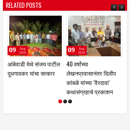
RELATED POSTS
09
09
Aug
Aug
Aug
2026
2026
2026
ाडी येथे संजय पाटील
40 वर्षांच्या
वनस्पती ही 
वकर यांचा सत्कार
लेखनप्रवासानंतर दिलीप
जीवसृष्टीच्य
कांबळे यांच्या ‌‘वैरदावा'
आधार, वृक्ष 
कथासंग्रहाचे प्रकाशन
संवर्धनाची
करणे गरजेचे-
यादव