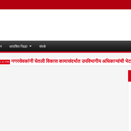
जन
धाराशिव जिल्हा
संपर्क
नगरसेवकांनी घेतली विकास कामासंदर्भात उपविभागीय अधिकाऱ्यांची भेट
 PM