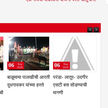
06
06
Aug
Aug
2026
2026
यंत
कृषिउत्पन्न बाजार समिती,
प्रवेश परीक्षांतील
नग
तुळजापूर ज्वारी व गहू या
टक्केवारी आणि
वि
च्या
पिकास उच्चांकी भाव
पर्सेंटाइलचा फरक समजून
उप
ास
घेणे गरजेचे; CET
भे
निकालावरील चर्चेत