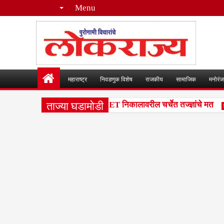
Menu
महाराष्ट्र
निवडणुक विशेष
राजकीय
सामाजिक
मनोरं
ताज्या घडामोडी
ेंटाइलचा फरक समजून घेणे गरजेचे; CET निकालावरील चर्चेत तज्ज्ञांचे मत
5:42