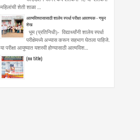
महिलांची शेती शाळा ...
आत्मविश्वासासाठी शालेय स्पर्धा परीक्षा आवश्यक - गफूर
शेख
06
भूम (प्रतिनिधी)- विद्यार्थ्यांनी शालेय स्पर्धा
Aug
2026
परीक्षेमध्ये अभ्यास करून सहभाग घेतला पाहिजे.
ंतील
नगरसेवकांनी घेतली
या परीक्षा आयुष्यात यशस्वी होण्यासाठी आत्मविश...
णि
विकास कामासंदर्भात
(no title)
ा फरक समजून
उपविभागीय अधिकाऱ्यांची
CET
भेट
र्चेत