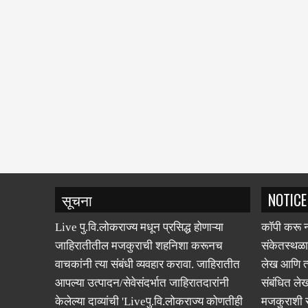
सूचना
NOTICE
Live पु.वि.लोकराज्य मधून प्रसिद्ध होणाऱ्या
कॉपी करू न
जाहिरातीतील मजकुराची शहनिशा करूनच
संकेतस्थळा
वाचकांनी त्या संबंधी व्यवहार करावा. जाहिरातीत
लेख आणि त्
आपल्या उत्पादन/सेवेसंदर्भात जाहिरातदारांनी
संबंधित लेख
केलेल्या दाव्यांची 'Liveपु.वि.लोकराज्य कोणतीही
मजकुराशी