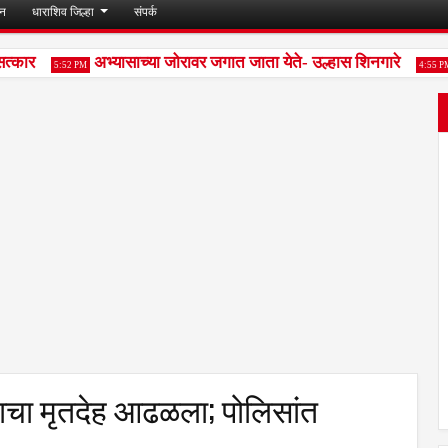
जन
धाराशिव जिल्हा
संपर्क
्कार
अभ्यासाच्या जोरावर जगात जाता येते- उल्हास शिनगारे
5:52 PM
4:55 PM
माचा मृतदेह आढळला; पोलिसांत