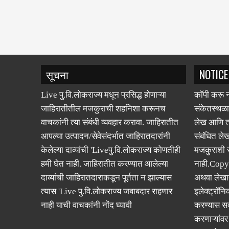
सूचना
NOTICE
Live पु.वि.लोकराज्य मधून प्रसिद्ध होणाऱ्या
कॉपी करू न
जाहिरातीतील मजकुराची शहनिशा करूनच
संकेतस्थळा
वाचकांनी त्या संबंधी व्यवहार करावा. जाहिरातीत
लेख आणि त्
आपल्या उत्पादन/सेवेसंदर्भात जाहिरातदारांनी
संबंधित लेख
केलेल्या दाव्यांची 'Liveपु.वि.लोकराज्य कोणतीही
मजकुराशी
हमी घेत नाही. जाहिरातीत करण्यात आलेल्या
नाही.Copy
दाव्यांची जाहिरातदाराकडून पूर्तता न झाल्यास
अथवा लेखात
त्यास 'Live पु.वि.लोकराज्य जबाबदार राहणार
इलेक्ट्रॉनि
नाही याची वाचकांनी नोंद घ्यावी
करण्यास सक
करणाऱ्यांव