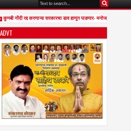
कुणबी नोंदी रद्द करणाऱ्या सरकारचा डाव हाणून पाडणार- मनोज जरांगे पाटील
ADVT