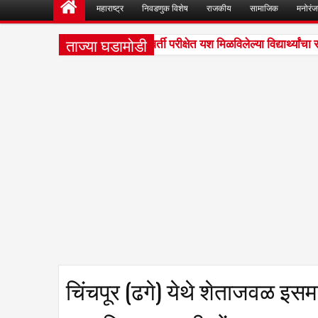
महाराष्ट्र
निवडणुक विशेष
राजकीय
सामाजिक
मनोरं
ताज्या घडामोडी
ीपतराव भोसले हायस्कूलमध्ये शिष्यवर्ती परीक्षेत यश मिळविलेल्या विद्यार्थ्यांचा सत
चिंचपूर (ढगे) येथे शेताजवळ इस