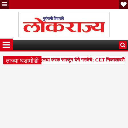
ताज्या घडामोडी
तील टक्केवारी आणि पर्सेंटाइलचा फरक समजून घेणे गरजेचे; CET निकालावरील चर्च
ेल्या 14 मंडळांसह 43 मंडळांना पिक कापणी प्रयोगाद्वारे देण्यासंदर्भात सुना