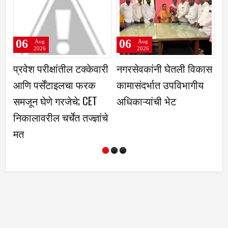
6
06
06
Aug
Aug
Aug
2026
2026
2026
वेश परीक्षांतील टक्केवारी
नगरसेवकांनी घेतली विकास
बाळूमाम
ि पर्सेंटाइलचा फरक
कामासंदर्भात उपविभागीय
दुधगावकर 
ून घेणे गरजेचे; CET
अधिकाऱ्यांची भेट
ालावरील चर्चेत तज्ज्ञांचे