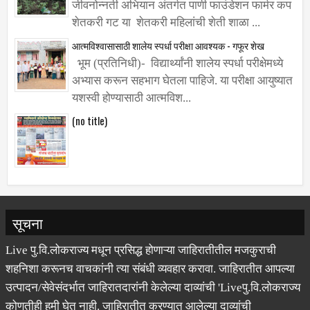
शेतकरी गट या शेतकरी महिलांची शेती शाळा ...
आत्मविश्वासासाठी शालेय स्पर्धा परीक्षा आवश्यक - गफूर शेख
भूम (प्रतिनिधी)- विद्यार्थ्यांनी शालेय स्पर्धा परीक्षेमध्ये
अभ्यास करून सहभाग घेतला पाहिजे. या परीक्षा आयुष्यात
यशस्वी होण्यासाठी आत्मविश...
(no title)
सूचना
Live पु.वि.लोकराज्य मधून प्रसिद्ध होणाऱ्या जाहिरातीतील मजकुराची
शहनिशा करूनच वाचकांनी त्या संबंधी व्यवहार करावा. जाहिरातीत आपल्या
उत्पादन/सेवेसंदर्भात जाहिरातदारांनी केलेल्या दाव्यांची 'Liveपु.वि.लोकराज्य
कोणतीही हमी घेत नाही. जाहिरातीत करण्यात आलेल्या दाव्यांची