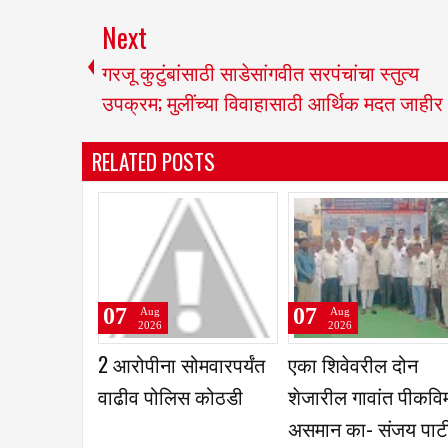
Next
गरजू कुटुंबांसाठी साडेसांगवीत सरपंचांचा स्तुत्य
उपक्रम; मुलींच्या विवाहासाठी आर्थिक मदत जाहीर
RELATED POSTS
07
07
Aug
Aug
Aug
026
2026
2026
चार विद्यार्थ्यांची
धाराशीव रिपब्लिकन
गोपाळवाडी येथे 
स्तरीय नासा
सेनेच्या जिल्हा बैठकीत
ग्रामसंघ सभा सं
ेसाठी निवड
नवीन पदाधिकाऱ्यांची