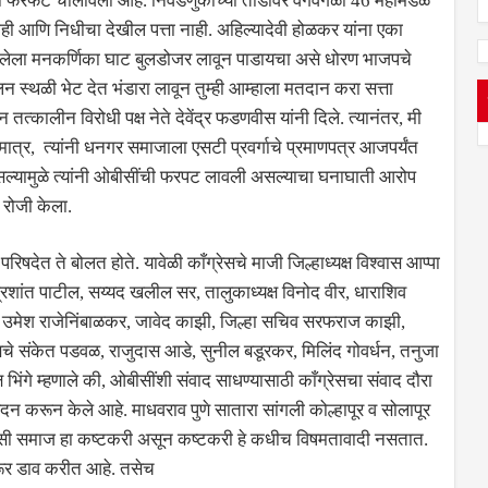
ी फरफट चालविली आहे. निवडणुकीच्या तोंडावर वेगवेगळी 46 महामंडळे
 नाही आणि निधीचा देखील पत्ता नाही. अहिल्यादेवी होळकर यांना एका
 बांधलेला मनकर्णिका घाट बुलडोजर लावून पाडायचा असे धोरण भाजपचे
्थळी भेट देत भंडारा लावून तुम्ही आम्हाला मतदान करा सत्ता
त्कालीन विरोधी पक्ष नेते देवेंद्र फडणवीस यांनी दिले. त्यानंतर, मी
 मात्र, त्यांनी धनगर समाजाला एसटी प्रवर्गाचे प्रमाणपत्र आजपर्यंत
ल्यामुळे त्यांनी ओबीसींची फरपट लावली असल्याचा घनाघाती आरोप
ल रोजी केला.
त ते बोलत होते. यावेळी काँग्रेसचे माजी जिल्हाध्यक्ष विश्वास आप्पा
्ष प्रशांत पाटील, सय्यद खलील सर, तालुकाध्यक्ष विनोद वीर, धाराशिव
टेल, उमेश राजेनिंबाळकर, जावेद काझी, जिल्हा सचिव सरफराज काझी,
सचे संकेत पडवळ, राजुदास आडे, सुनील बडूरकर, मिलिंद गोवर्धन, तनुजा
्ष भिंगे म्हणाले की, ओबीसींशी संवाद साधण्यासाठी काँग्रेसचा संवाद दौरा
वंदन करून केले आहे. माधवराव पुणे सातारा सांगली कोल्हापूर व सोलापूर
ीसी समाज हा कष्टकरी असून कष्टकरी हे कधीच विषमतावादी नसतात.
रूर डाव करीत आहे. तसेच