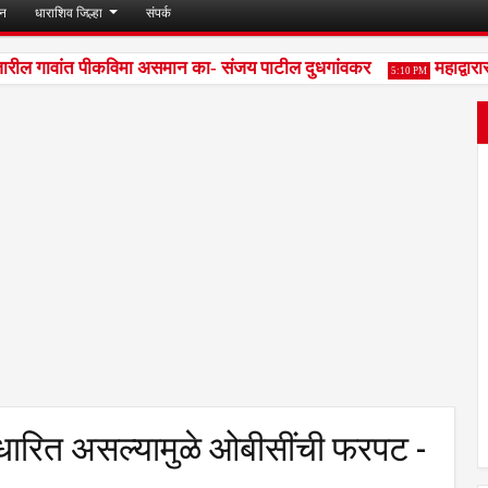
जन
धाराशिव जिल्हा
संपर्क
ील गावांत पीकविमा असमान का- संजय पाटील दुधगांवकर
महाद्वारास
5:10 PM
ारित असल्यामुळे ओबीसींची फरपट -