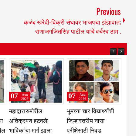
Previous
कळंब खरेदी-विक्री संघावर भाजपचा झंझावात;
राणाजगजितसिंह पाटील यांचे वर्चस्व ठाम .
07
07
Aug
Aug
2026
2026
महिला
2 आरोपीना सोमवारपर्यंत
एका शिवेवरील दोन
पन्न
वाढीव पोलिस कोठडी
शेजारील गावांत पीकविमा
असमान का- संजय पाटील