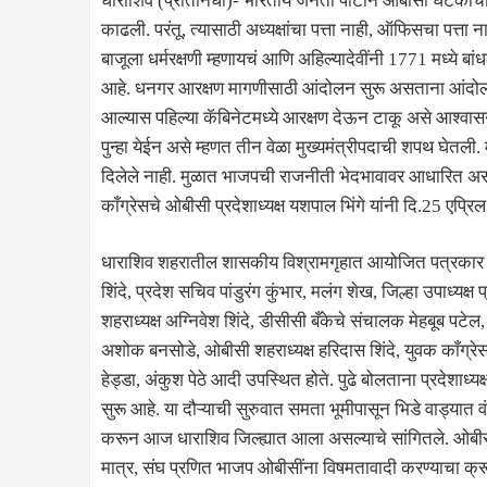
धाराशिव (प्रतिनिधी)- भारतीय जनता पार्टीने ओबीसी घटकांच
काढली. परंतू, त्यासाठी अध्यक्षांचा पत्ता नाही, ऑफिसचा पत्ता
बाजूला धर्मरक्षणी म्हणायचं आणि अहिल्यादेवींनी 1771 मध्ये
आहे. धनगर आरक्षण मागणीसाठी आंदोलन सुरू असताना आंदोलन स
आल्यास पहिल्या कॅबिनेटमध्ये आरक्षण देऊन टाकू असे आश्वासन त
पुन्हा येईन असे म्हणत तीन वेळा मुख्यमंत्रीपदाची शपथ घेतली.
दिलेले नाही. मुळात भाजपची राजनीती भेदभावावर आधारित अस
काँग्रेसचे ओबीसी प्रदेशाध्यक्ष यशपाल भिंगे यांनी दि.25 एप्रि
धाराशिव शहरातील शासकीय विश्रामगृहात आयोजित पत्रकार परिषदे
शिंदे, प्रदेश सचिव पांडुरंग कुंभार, मलंग शेख, जिल्हा उपाध्यक
शहराध्यक्ष अग्निवेश शिंदे, डीसीसी बँकेचे संचालक मेहबूब प
अशोक बनसोडे, ओबीसी शहराध्यक्ष हरिदास शिंदे, युवक काँग्रे
हेड्डा, अंकुश पेठे आदी उपस्थित होते. पुढे बोलताना प्रदेशाध्यक
सुरू आहे. या दौऱ्याची सुरुवात समता भूमीपासून भिडे वाड्यात 
करून आज धाराशिव जिल्ह्यात आला असल्याचे सांगितले. ओब
मात्र, संघ प्रणित भाजप ओबीसींना विषमतावादी करण्याचा क्