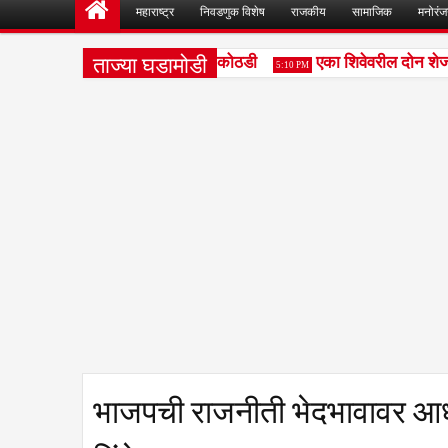
महाराष्ट्र
निवडणुक विशेष
राजकीय
सामाजिक
मनोरं
ताज्या घडामोडी
रोपीना सोमवारपर्यंत वाढीव पोलिस कोठडी
एका शिवेवरील दोन शेजार
5:10 PM
भाजपची राजनीती भेदभावावर आध