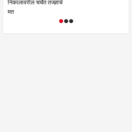
निकालावरील चर्चेत तज्ज्ञांचे
मत