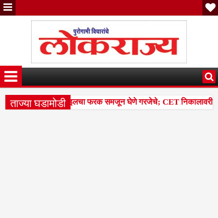
ताज्या घडामोडी
तील टक्केवारी आणि पर्सेंटाइलचा फरक समजून घेणे गरजेचे; CET निकालावरील चर्च
ेल्या 14 मंडळांसह 43 मंडळांना पिक कापणी प्रयोगाद्वारे देण्यासंदर्भात सुना