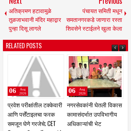
Next
Previous
अतिक्रमण हटावामुळे
पंचायत समिती मधून
तुळजाभवानी मंदिर महाद्वार
समतानगरकडे जाणारा रस्ता
पुन्हा दिसू लागले
शिवसेने स्टाईलने खुला केला
RELATED POSTS
06
06
Aug
Aug
2026
2026
प्रवेश परीक्षांतील टक्केवारी
नगरसेवकांनी घेतली विकास
ब
आणि पर्सेंटाइलचा फरक
कामासंदर्भात उपविभागीय
दु
समजून घेणे गरजेचे; CET
अधिकाऱ्यांची भेट