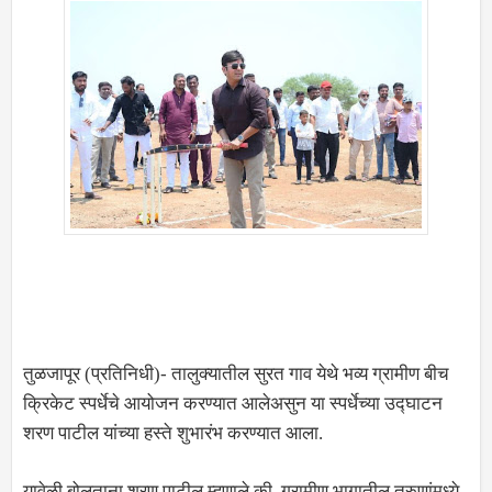
तुळजापूर (प्रतिनिधी)- तालुक्यातील सुरत गाव येथे भव्य ग्रामीण बीच
क्रिकेट स्पर्धेचे आयोजन करण्यात आलेअसुन या स्पर्धेच्या उद्घाटन
शरण पाटील यांच्या हस्ते शुभारंभ करण्यात आला.
यावेळी बोलताना शरण पाटील म्हणाले की, ग्रामीण भागातील तरुणांमध्ये