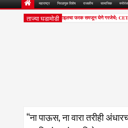
महाराष्ट्र
निवडणुक विशेष
राजकीय
सामाजिक
मनोरं
ताज्या घडामोडी
वेश परीक्षांतील टक्केवारी आणि पर्सेंटाइलचा फरक समजून घेणे गरजेचे; CET निक
“ना पाऊस, ना वारा तरीही अंधारच