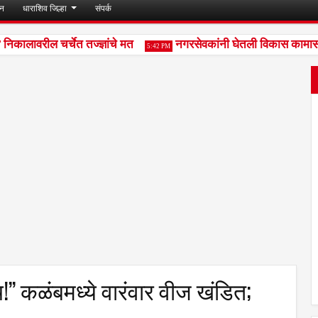
जन
धाराशिव जिल्हा
संपर्क
ालावरील चर्चेत तज्ज्ञांचे मत
नगरसेवकांनी घेतली विकास कामासंदर्
5:42 PM
!” कळंबमध्ये वारंवार वीज खंडित;