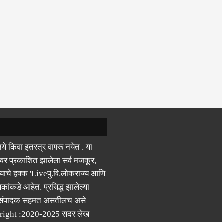
ये किवा इतरत्र वापरू नयेत . या
वर प्रकाशित झालेला सर्व मजकूर,
याचे हक्क 'Liveपु.वि.लोकराज्य आणि
कांकडे आहेत. प्रसिद्ध झालेल्या
 संपादक सहमत असतीलच असे
right :2020-2025 सदर लेख