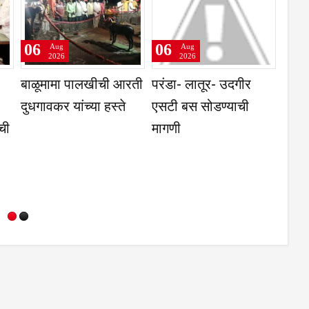
06
06
Aug
Aug
2026
2026
बाजार समिती,
प्रवेश परीक्षांतील
नगरसेवकांनी घेतली
ारी व गहू या
टक्केवारी आणि
विकास कामासंदर्भात
ंकी भाव
पर्सेंटाइलचा फरक समजून
उपविभागीय अधिकाऱ्या
घेणे गरजेचे; CET
भेट
निकालावरील चर्चेत
तज्ज्ञांचे मत