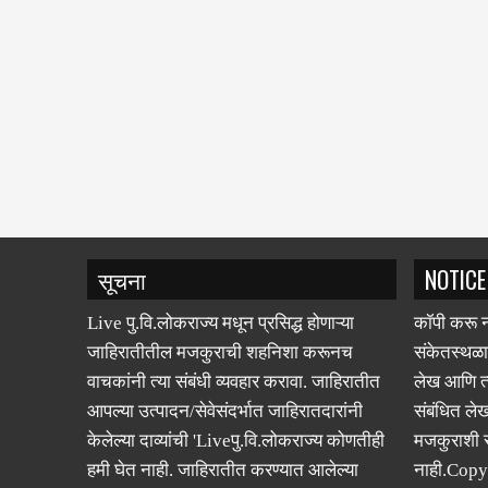
सूचना
NOTICE
Live पु.वि.लोकराज्य मधून प्रसिद्ध होणाऱ्या
कॉपी करू न
जाहिरातीतील मजकुराची शहनिशा करूनच
संकेतस्थळा
वाचकांनी त्या संबंधी व्यवहार करावा. जाहिरातीत
लेख आणि त्
आपल्या उत्पादन/सेवेसंदर्भात जाहिरातदारांनी
संबंधित लेख
केलेल्या दाव्यांची 'Liveपु.वि.लोकराज्य कोणतीही
मजकुराशी
हमी घेत नाही. जाहिरातीत करण्यात आलेल्या
नाही.Copy