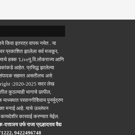
ये किवा इतरत्र वापरू नयेत . या
वर प्रकाशित झालेला सर्व मजकूर,
याचे हक्क 'Liveपु.वि.लोकराज्य आणि
कांकडे आहेत. प्रसिद्ध झालेल्या
 संपादक सहमत असतीलच असे
right :2020-2025 सदर लेख
ील कुठल्याही भागाचे छापील,
क माध्यमात परवानगीशिवाय पुनर्मुद्रण
्त मनाई आहे. याचे उल्लंघन
र कायदेशीर कारवाई करण्यात येईल.
-दत्ताञय उर्फ राजा प्रल्हादराव वैद्य
71222, 9422496748