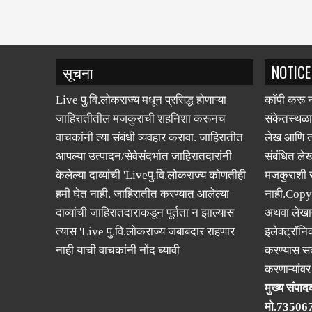
सूचना
NOTICE
Live पु.वि.लोकराज्य मधून प्रसिद्ध होणाऱ्या
कॉपी करू न
जाहिरातीतील मजकुराची शहनिशा करूनच
संकेतस्थळा
वाचकांनी त्या संबंधी व्यवहार करावा. जाहिरातीत
लेख आणि त्
आपल्या उत्पादन/सेवेसंदर्भात जाहिरातदारांनी
संबंधित लेख
केलेल्या दाव्यांची 'Liveपु.वि.लोकराज्य कोणतीही
मजकुराशी
हमी घेत नाही. जाहिरातीत करण्यात आलेल्या
नाही.Copy
दाव्यांची जाहिरातदाराकडून पूर्तता न झाल्यास
अथवा लेखात
त्यास 'Live पु.वि.लोकराज्य जबाबदार राहणार
इलेक्ट्रॉनि
नाही याची वाचकांनी नोंद घ्यावी
करण्यास सक
करणाऱ्यांव
मुख्य संपादक
मो.73506