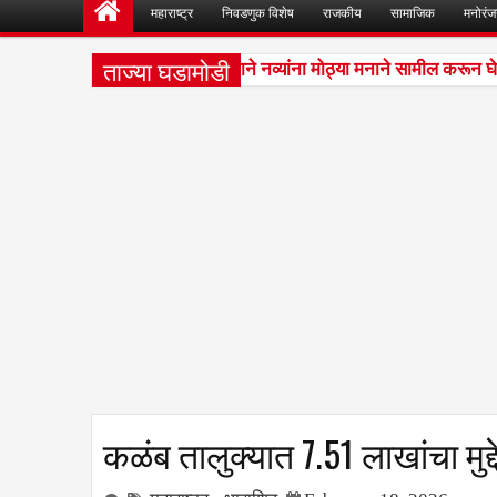
महाराष्ट्र
निवडणुक विशेष
राजकीय
सामाजिक
मनोरं
ताज्या घडामोडी
ाखांची फसवणूक
भाजप पक्षाने नव्यांना मोठ्या मनाने सामील करून घे
1:33 PM
कळंब तालुक्यात 7.51 लाखांचा मुद्