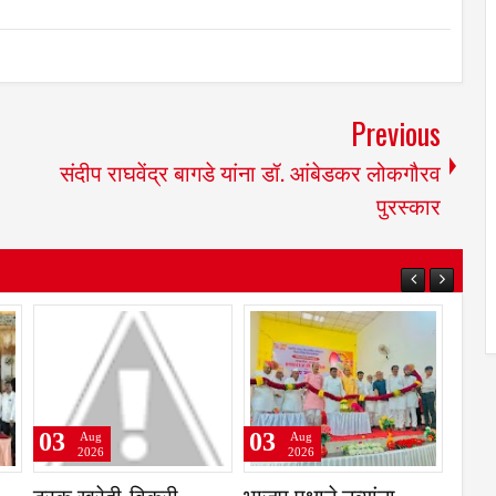
Previous
संदीप राघवेंद्र बागडे यांना डॉ. आंबेडकर लोकगौरव
पुरस्कार
03
03
03
Aug
Aug
2026
2026
ट्रक खरेदी-विक्री
भाजप पक्षाने नव्यांना
आत्म