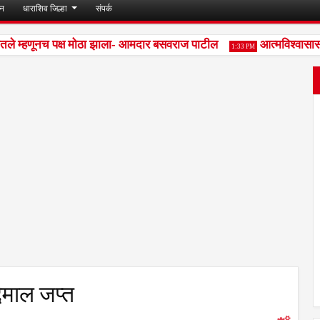
जन
धाराशिव जिल्हा
संपर्क
तले म्हणूनच पक्ष मोठा झाला- आमदार बसवराज पाटील
आत्मविश्वासासाठी 
1:33 PM
देमाल जप्त