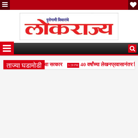
ताज्या घडामोडी
ंजय पाटील दुधगावकर यांचा सत्कार
40 वर्षांच्या लेखनप्रवासानंतर दिल
5:28 PM
हामंडळाला बळकटी द्या- राजभाऊ पाकले
वक्तृत्व स्पर्धेत रामकृष्ण पर
3:49 PM