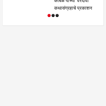
कांबळे यांच्या ‌‘वैरदावा'
आधार, वृक्ष ल
कथासंग्रहाचे प्रकाशन
संवर्धनाची 
करणे गरजेचे- 
यादव