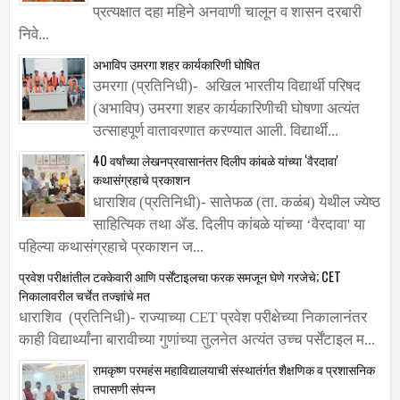
झाल्याशिवाय पायात चप्पल न घालण्याची प्रतिज्ञा
प्रत्यक्षात दहा महिने अनवाणी चालून व शासन दरबारी
निवे...
अभाविप उमरगा शहर कार्यकारिणी घोषित
उमरगा (प्रतिनिधी)- अखिल भारतीय विद्यार्थी परिषद
(अभाविप) उमरगा शहर कार्यकारिणीची घोषणा अत्यंत
उत्साहपूर्ण वातावरणात करण्यात आली. विद्यार्थी...
40 वर्षांच्या लेखनप्रवासानंतर दिलीप कांबळे यांच्या ‌‘वैरदावा'
कथासंग्रहाचे प्रकाशन
धाराशिव (प्रतिनिधी)- सातेफळ (ता. कळंब) येथील ज्येष्ठ
साहित्यिक तथा ॲड. दिलीप कांबळे यांच्या ‌‘वैरदावा' या
पहिल्या कथासंग्रहाचे प्रकाशन ज...
प्रवेश परीक्षांतील टक्केवारी आणि पर्सेंटाइलचा फरक समजून घेणे गरजेचे; CET
निकालावरील चर्चेत तज्ज्ञांचे मत
धाराशिव (प्रतिनिधी)- राज्याच्या CET प्रवेश परीक्षेच्या निकालानंतर
काही विद्यार्थ्यांना बारावीच्या गुणांच्या तुलनेत अत्यंत उच्च पर्सेंटाइल म...
रामकृष्ण परमहंस महाविद्यालयाची संस्थातंर्गत शैक्षणिक व प्रशासनिक
तपासणी संपन्न