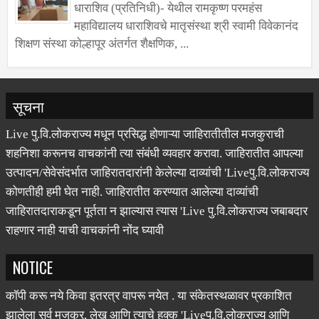
धाराशिव (प्रतिनिधी)- येथील रामकृष्ण परमहंस
महाविद्यालय धाराशिवचे मातृसंस्था श्री स्वामी विवेकानंद
शिक्षण संस्था कोल्हापूर अंतर्गत शैक्षणिक, ...
सूचना
Live पु.वि.लोकराज्य मधून प्रसिद्ध होणाऱ्या जाहिरातीतील मजकुराची
शहनिशा करूनच वाचकांनी त्या संबंधी व्यवहार करावा. जाहिरातीत आपल्या
उत्पादन/सेवेसंदर्भात जाहिरातदारांनी केलेल्या दाव्यांची 'Liveपु.वि.लोकराज्य
कोणतीही हमी घेत नाही. जाहिरातीत करण्यात आलेल्या दाव्यांची
जाहिरातदाराकडून पूर्तता न झाल्यास त्यास 'Live पु.वि.लोकराज्य जबाबदार
राहणार नाही याची वाचकांनी नोंद घ्यावी
NOTICE
कॉपी करू नये किवा इतरत्र वापरू नयेत . या संकेतस्थळावर प्रकाशित