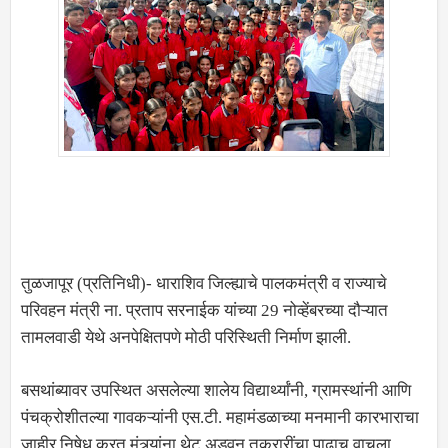
तुळजापूर (प्रतिनिधी)- धाराशिव जिल्ह्याचे पालकमंत्री व राज्याचे
परिवहन मंत्री ना. प्रताप सरनाईक यांच्या 29 नोव्हेंबरच्या दौऱ्यात
तामलवाडी येथे अनपेक्षितपणे मोठी परिस्थिती निर्माण झाली.
बसथांब्यावर उपस्थित असलेल्या शालेय विद्यार्थ्यांनी, ग्रामस्थांनी आणि
पंचक्रोशीतल्या गावकऱ्यांनी एस.टी. महामंडळाच्या मनमानी कारभाराचा
जाहीर निषेध करत मंत्र्यांना थेट अडवून तक्रारींचा पाढाच वाचला.