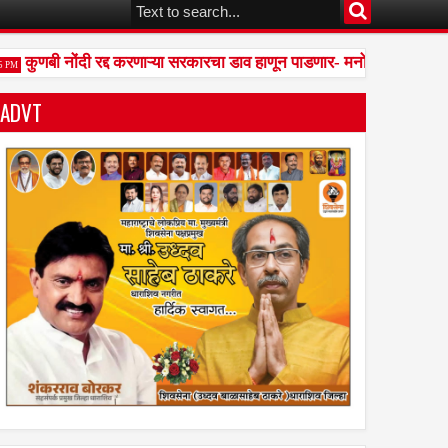
कुणबी नोंदी रद्द करणाऱ्या सरकारचा डाव हाणून पाडणार- मनोज जरांगे पाटील
ADVT