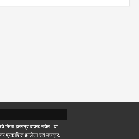
ये किवा इतरत्र वापरू नयेत . या
वर प्रकाशित झालेला सर्व मजकूर,