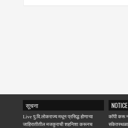
सूचना
NOTICE
Live पु.वि.लोकराज्य मधून प्रसिद्ध होणाऱ्या
कॉपी करू न
जाहिरातीतील मजकुराची शहनिशा करूनच
संकेतस्थळा