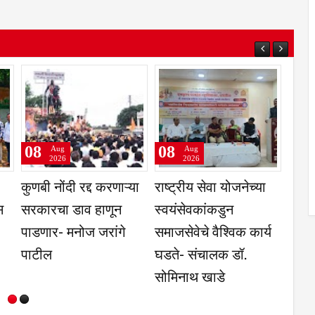
08
08
Aug
Aug
2026
2026
ंपनी व
श्रीपतराव भोसले
अभ्यासाच्या जोरावर
उंडेशनच्या
हायस्कूलमध्ये शिष्यवर्ती
जगात जाता येते- उल्हास
वरगाव
परीक्षेत यश मिळविलेल्या
शिनगारे
्यार्थ्यांना
विद्यार्थ्यांचा सत्कार
टप