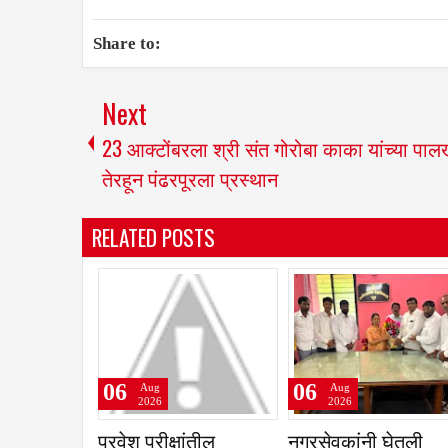
Share to:
Next
23 आक्टोंबरला श्री संत गोरोबा काका यांच्या पाल
तेरहून पंढरपूरला प्रस्थान
RELATED POSTS
06
06
g
Aug
Aug
26
2026
2026
लातूर- उदगीर
रात्री सात ते नऊ पर्यंत
कृषिउत्पन्न बाजा