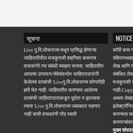
सूचना
NOTICE
Live पु.वि.लोकराज्य मधून प्रसिद्ध होणाऱ्या
कॉपी करू न
जाहिरातीतील मजकुराची शहनिशा करूनच
संकेतस्थळा
वाचकांनी त्या संबंधी व्यवहार करावा. जाहिरातीत
लेख आणि त्
आपल्या उत्पादन/सेवेसंदर्भात जाहिरातदारांनी
संबंधित लेख
केलेल्या दाव्यांची 'Liveपु.वि.लोकराज्य कोणतीही
मजकुराशी
हमी घेत नाही. जाहिरातीत करण्यात आलेल्या
नाही.Copy
दाव्यांची जाहिरातदाराकडून पूर्तता न झाल्यास
अथवा लेखात
त्यास 'Live पु.वि.लोकराज्य जबाबदार राहणार
इलेक्ट्रॉनि
नाही याची वाचकांनी नोंद घ्यावी
करण्यास सक
करणाऱ्यांव
मुख्य संपादक