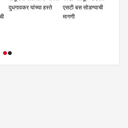
गहू या
टक्केवारी आणि
विकास कामासंदर्भात
भाव
पर्सेंटाइलचा फरक समजून
उपविभागीय अधिकाऱ्यांची
घेणे गरजेचे; CET
भेट
निकालावरील चर्चेत
तज्ज्ञांचे मत