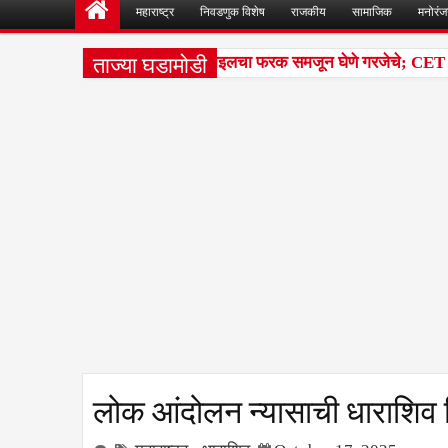
महाराष्ट्र
निवडणुक विशेष
राजकीय
सामाजिक
मनोरं
ताज्या घडामोडी
ेश परीक्षांतील टक्केवारी आणि पर्सेंटाइलचा फरक समजून घेणे गरजेचे; CET निका
लोक आंदोलन न्यासाची धाराशिव ज