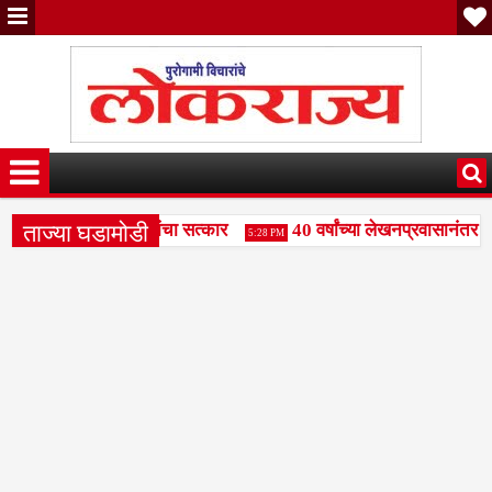
ताज्या घडामोडी
ंजय पाटील दुधगावकर यांचा सत्कार
40 वर्षांच्या लेखनप्रवासानंतर दि
5:28 PM
महामंडळाला बळकटी द्या- राजभाऊ पाकले
वक्तृत्व स्पर्धेत रामकृष्ण प
3:49 PM