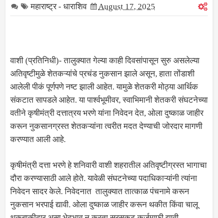
महाराष्ट्र - धाराशिव
August 17, 2025
वाशी (प्रतिनिधी)- तालुक्यात गेल्या काही दिवसांपासून सुरु असलेल्या
अतिवृष्टीमुळे शेतकऱ्यांचे प्रचंड नुकसान झाले असून, हाता तोंडाशी
आलेली पीकं पूर्णपणे नष्ट झाली आहेत. यामुळे शेतकरी मोठ्या आर्थिक
संकटात सापडले आहेत. या पार्श्वभूमीवर, स्वाभिमानी शेतकरी संघटनेच्या
वतीने कृषीमंत्री दत्तात्रय भरणे यांना निवेदन देत, ओला दुष्काळ जाहीर
करून नुकसानग्रस्त शेतकऱ्यांना त्वरीत मदत देण्याची जोरदार मागणी
करण्यात आली आहे.
कृषीमंत्री दत्ता भरणे हे शनिवारी वाशी शहरातील अतिवृष्टीग्रस्त भागाचा
दौरा करण्यासाठी आले होते. यावेळी संघटनेच्या पदाधिकाऱ्यांनी त्यांना
निवेदन सादर केले. निवेदनात तालुक्यात तात्काळ पंचनामे करून
नुकसान भरपाई द्यावी. ओला दुष्काळ जाहीर करून थकीत किंवा चालू
थकबाकीदार असा भेदभाव न करता सरसकट कर्जमाफी द्यावी.