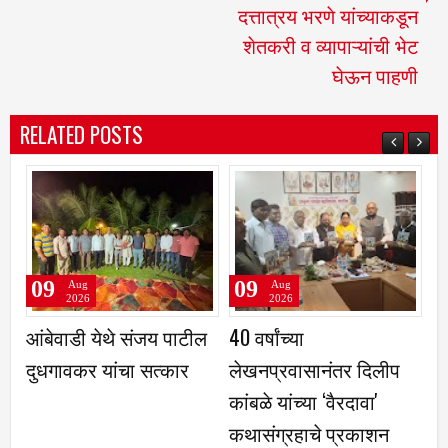
दत्तात्रय भरणे यांच्याकडून
शेतकरी व व्यापाऱ्यांची भेट
घेऊन पाहणी
RELATED POSTS
09
09
Aug
Aug
2026
2026
आंबेवाडी येथे संजय पाटील
40 वर्षांच्या
वन
दुधगावकर यांचा सत्कार
लेखनप्रवासानंतर दिलीप
जी
कांबळे यांच्या ‌‘वैरदावा'
आध
कथासंग्रहाचे प्रकाशन
स