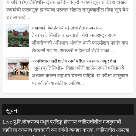
धाराशिव (प्रतिनिधी)- ट्रक खरेदी-विक्री व्यवहारातून साडेदहा दाखल
रूपयांची फसवणूक झाल्याचा प्रकार लोहारा तालुक्यातील मोघा खुर्द येथे
घडला आहे....
वाखरवाडी येथे शेतकरी महीलांची शेती शाळा संपन्न
तेर (प्रतिनिधी)- वाखरवाडी येथे महाराष्ट्र राज्य
जीवनोन्नती अभियान अंतर्गत पाणी फाउंडेशन फार्मर कप
शेतकरी गट या शेतकरी महिलांची शेती शाळा ...
आत्मविश्वासासाठी शालेय स्पर्धा परीक्षा आवश्यक - गफूर शेख
भूम (प्रतिनिधी)- विद्यार्थ्यांनी शालेय स्पर्धा परीक्षेमध्ये
अभ्यास करून सहभाग घेतला पाहिजे. या परीक्षा आयुष्यात
यशस्वी होण्यासाठी आत्मविश...
सूचना
Live पु.वि.लोकराज्य मधून प्रसिद्ध होणाऱ्या जाहिरातीतील मजकुराची
शहनिशा करूनच वाचकांनी त्या संबंधी व्यवहार करावा. जाहिरातीत आपल्या