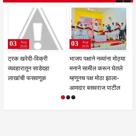
03
03
g
Aug
Aug
26
2026
2026
ेदी-विक्री
भाजप पक्षाने नव्यांना मोठ्या
आत्मविश्वासा
ातून साडेदहा
मनाने सामील करून घेतले
स्पर्धा परीक्ष
ी फसवणूक
म्हणूनच पक्ष मोठा झाला-
गफूर शेख
आमदार बसवराज पाटील