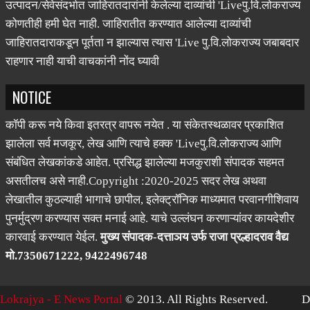
उत्पादन/सेवेसंदर्भात जाहिरातदारांनी केलेल्या दाव्यांची 'Liveपु.वि.लोकराज्य
कोणतीही हमी घेत नाही. जाहिरातीत करण्यात आलेल्या दाव्यांची
जाहिरातदाराकडून पूर्तता न झाल्यास त्यास 'Live पु.वि.लोकराज्य जबाबदार
राहणार नाही याची वाचकांनी नोंद घ्यावी
NOTICE
कॉपी करू नये किवा इतरत्र वापरू नयेत . या संकेतस्थळावर प्रकाशित
झालेला सर्व मजकूर, लेख आणि त्याचे हक्क 'Liveपु.वि.लोकराज्य आणि
संबंधित लेखकांकडे आहेत. प्रसिद्ध झालेल्या मजकुराशी संपादक सहमत
असतीलच असे नाही.Copyright :2020-2025 सदर लेख अथवा
लेखातील कुठल्याही भागाचे छापील, इलेक्ट्रॉनिक माध्यमात परवानगीशिवाय
पुनर्मुद्रण करण्यास सक्त मनाई आहे. याचे उल्लंघन करणाऱ्यांवर कायदेशीर
कारवाई करण्यात येईल.
मुख्य संपादक-दत्ताञय उर्फ राजा प्रल्हादराव वैद्य
मो.7350671222, 9422496748
Lokrajya - E News Portal
© 2013. All Rights Reserved.
D