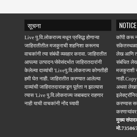
सूचना
NOTICE
Live पु.वि.लोकराज्य मधून प्रसिद्ध होणाऱ्या
कॉपी करू न
जाहिरातीतील मजकुराची शहनिशा करूनच
संकेतस्थळा
वाचकांनी त्या संबंधी व्यवहार करावा. जाहिरातीत
लेख आणि त्
आपल्या उत्पादन/सेवेसंदर्भात जाहिरातदारांनी
संबंधित लेख
केलेल्या दाव्यांची 'Liveपु.वि.लोकराज्य कोणतीही
मजकुराशी
हमी घेत नाही. जाहिरातीत करण्यात आलेल्या
नाही.Copy
दाव्यांची जाहिरातदाराकडून पूर्तता न झाल्यास
अथवा लेखात
त्यास 'Live पु.वि.लोकराज्य जबाबदार राहणार
इलेक्ट्रॉनि
नाही याची वाचकांनी नोंद घ्यावी
करण्यास सक
करणाऱ्यांव
मुख्य संपादक
मो.73506