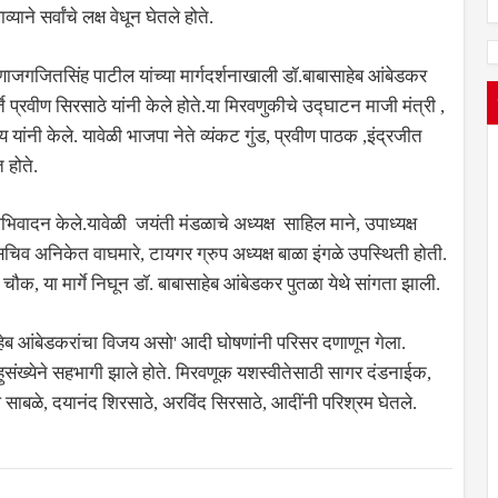
ाने सर्वांचे लक्ष वेधून घेतले होते.
जगजितसिंह पाटील यांच्या मार्गदर्शनाखाली डॉ.बाबासाहेब आंबेडकर
े प्रवीण सिरसाठे यांनी केले होते.या मिरवणुकीचे उद्घाटन माजी मंत्री ,
 यांनी केले. यावेळी भाजपा नेते व्यंकट गुंड, प्रवीण पाठक ,इंद्रजीत
 होते.
अभिवादन केले.यावेळी जयंती मंडळाचे अध्यक्ष साहिल माने, उपाध्यक्ष
सचिव अनिकेत वाघमारे, टायगर ग्रुप अध्यक्ष बाळा इंगळे उपस्थिती होती.
क, या मार्गे निघून डॉ. बाबासाहेब आंबेडकर पुतळा येथे सांगता झाली.
साहेब आंबेडकरांचा विजय असो' आदी घोषणांनी परिसर दणाणून गेला.
हुसंख्येने सहभागी झाले होते. मिरवणूक यशस्वीतेसाठी सागर दंडनाईक,
ल साबळे, दयानंद शिरसाठे, अरविंद सिरसाठे, आदींनी परिश्रम घेतले.