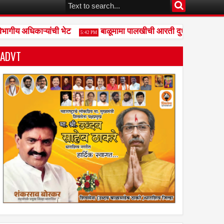
ीय अधिकाऱ्यांची भेट
बाळूमामा पालखीची आरती दुधगावकर यांच्या हस्
5:42 PM
ADVT