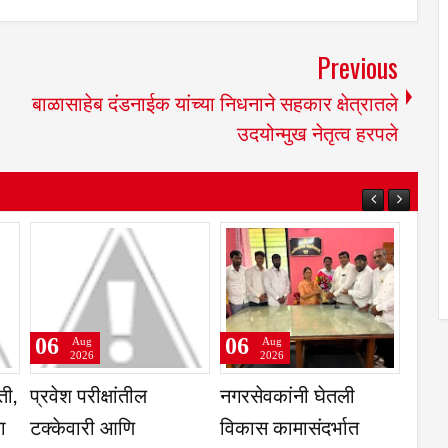
Previous
बाळासाहेब दंडनाईक यांच्या निधनाने सहकार क्षेत्रातले
उदयोन्मुख नेतृत्व हरपले
06
06
Aug
Aug
2026
2026
रात्री सात ते नऊ पर्यंत
कृषिउत्पन्न बाजार समिती,
मोबाईल व टीव्ही बंद,
तुळजापूर ज्वारी व गहू या