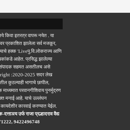
ये किवा इतरत्र वापरू नयेत . या
वर प्रकाशित झालेला सर्व मजकूर,
याचे हक्क 'Liveपु.वि.लोकराज्य आणि
कांकडे आहेत. प्रसिद्ध झालेल्या
 संपादक सहमत असतीलच असे
right :2020-2025 सदर लेख
ील कुठल्याही भागाचे छापील,
क माध्यमात परवानगीशिवाय पुनर्मुद्रण
्त मनाई आहे. याचे उल्लंघन
र कायदेशीर कारवाई करण्यात येईल.
-दत्ताञय उर्फ राजा प्रल्हादराव वैद्य
71222, 9422496748