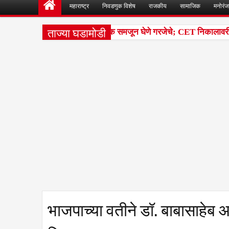
महाराष्ट्र
निवडणुक विशेष
राजकीय
सामाजिक
मनोरं
ताज्या घडामोडी
ंतील टक्केवारी आणि पर्सेंटाइलचा फरक समजून घेणे गरजेचे; CET निकालावरील चर्
भाजपाच्या वतीने डॉ. बाबासाहेब आ