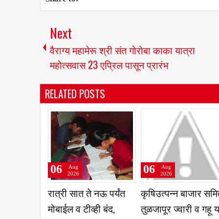
Next
वैराग्य महामेरू श्री संत गोरोबा काका यात्रा
महोत्सवास 23 एप्रिल पासून प्रारंभ
RELATED POSTS
06
06
Aug
Aug
2026
2026
नी घेतली
बाळूमामा पालखीची आरती
परंडा- लातूर- उदगीर
संदर्भात
दुधगावकर यांच्या हस्ते
एसटी बस सोडण्याची