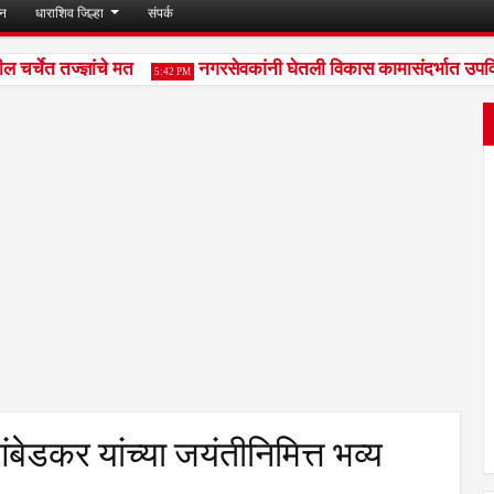
जन
धाराशिव जिल्हा
संपर्क
चेत तज्ज्ञांचे मत
नगरसेवकांनी घेतली विकास कामासंदर्भात उपविभाग
5:42 PM
ंबेडकर यांच्या जयंतीनिमित्त भव्य