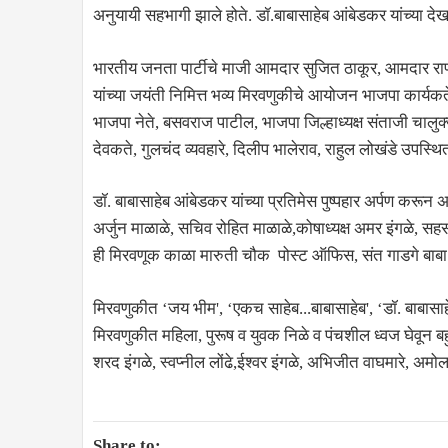
अनुयायी सहभागी झाले होते. डॉ.बाबासाहेब आंबेडकर यांच्या देखाव्य
भारतीय जनता पार्टीचे माजी आमदार सुजित ठाकूर, आमदार राणा
यांच्या जयंती निमित्त भव्य मिरवणुकीचे आयोजन भाजपा कार्यकर्त
भाजपा नेते, बसवराज पाटील, भाजपा जिल्हाध्यक्ष संताजी चालुक्य
देवकते, गुलचंद व्यवहारे, दिलीप भालेराव, राहुल लोखंडे उपस्थित
डॉ. बाबासाहेब आंबेडकर यांच्या प्रतिमेस पुष्पहार अर्पण करून 
अर्जुन माळाळे, सचिव रोहित माळाळे,कोषाध्यक्ष अमर इंगळे, सह
ही मिरवणूक काळा मारुती चौक पोस्ट ऑफिस, संत गाडगे बाबा चौ
मिरवणुकीत ‌‘जय भीम', ‌‘एकच साहेब...बाबासाहेब', ‌‘डॉ. बाबा
मिरवणुकीत महिला, पुरूष व युवक निळे व पंचशील ध्वज घेवून ब
शरद इंगळे, स्वप्नील लोंढे,ईश्वर इंगळे, अभिजीत वाघमारे, अमो
Share to: