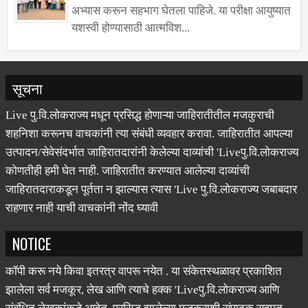
अभ्यास करून सहभाग घेतला पाहिजे. या परीक्षा आयुष्यात
यशस्वी होण्यासाठी आत्मविश...
सूचना
Live पु.वि.लोकराज्य मधून प्रसिद्ध होणाऱ्या जाहिरातीतील मजकुराची
शहनिशा करूनच वाचकांनी त्या संबंधी व्यवहार करावा. जाहिरातीत आपल्या
उत्पादन/सेवेसंदर्भात जाहिरातदारांनी केलेल्या दाव्यांची 'Liveपु.वि.लोकराज्य
कोणतीही हमी घेत नाही. जाहिरातीत करण्यात आलेल्या दाव्यांची
जाहिरातदाराकडून पूर्तता न झाल्यास त्यास 'Live पु.वि.लोकराज्य जबाबदार
राहणार नाही याची वाचकांनी नोंद घ्यावी
NOTICE
कॉपी करू नये किवा इतरत्र वापरू नयेत . या संकेतस्थळावर प्रकाशित
झालेला सर्व मजकूर, लेख आणि त्याचे हक्क 'Liveपु.वि.लोकराज्य आणि