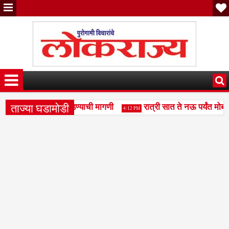
ताज्या घडामोडी
ूर- उदगीर एसटी बस सोडण्याची मागणी
रात्री सात ते नऊ पर्यंत मोबाईल
4:12 PM
या आधारे कृषी सिंचनाचे महाराष्ट्र मॉडेल जागतिक पातळीवर उपयुक्त- अपर मुख्