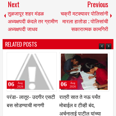
Next
Previous
तुळजापूर शहर मंडळ
चक्री मटक्यावर पोलिसांनी
अध्यक्षपदी कंदले तर ग्रामीण
मारला हातोडा ; पोलिसांची
अध्यक्षपदी जाधव
सकारात्मक कामगिरी
RELATED POSTS
06
06
Aug
Aug
Aug
2026
2026
2026
ा- लातूर- उदगीर एसटी
रात्री सात ते नऊ पर्यंत
कृषिउत्पन्
ोडण्याची मागणी
मोबाईल व टीव्ही बंद,
तुळजापूर ज्
अर्चनाताई पाटील यांच्या
पिकास उच्