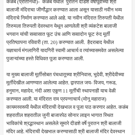
कळंब (प्रतिनिधी)- कळंब येथील पुरातन दीडशे वर्षांपूर्वीच्या श्री
बालाजी मंदिराचा जीर्णोद्धार करण्यात आला असून यासाठी नवीन भव्य
मंदिराचे निर्माण करण्यात आले आहे. या नवीन मंदिरात तिरुपती येथील
तिरुमला तिरुपती देवस्थान येथून आणलेली श्री व्यंकटेश बालाजी
भगवान यांची सव्वासात फूट उंच आणि सव्वादोन फूट रुंद मूर्ती
प्रतिष्ठापना रविवारी (ता. 20) करण्यात आली. हैदराबाद येथील
यज्ञाचार्य मंगलागिरी यादगिरी स्वामी आचार्य व त्यांच्यासमवेत असलेल्या
पुजाऱ्यांच्या हस्ते विधिवत पूजा करण्यात आली.
या मुख्य बालाजी मूर्तीसोबत पंचधातूच्या श्रीनिवास, भूदेवी, श्रीदेवीच्या
मूर्तीदेखील आणण्यात आलेल्या आहेत. द्वारपाल जय- विजय, गरूड,
हनुमान, महादेव, नंदी अशा एकूण 11 मूर्तीची स्थापनाही याच वेळी
करण्यात आली. या मंदिरात राम प्रपन्नाचार्य (मोनू महाराज)
कायमस्वरूपी येथील मंदिराची देखभाल व पूजा पाठ करणार आहेत. कळंब
शहरातील शहरातील जुनी बाजारपेठ सोनार लाइन भागात स्थित
भाविकांचे श्रद्धास्थान असलेले सुमारे दीडशे वर्षे पुरातन श्री बालाजी
मंदिर आहे. मंदिराची देखभाल करण्यासाठी श्री बालाजी मंदिर देवस्थान