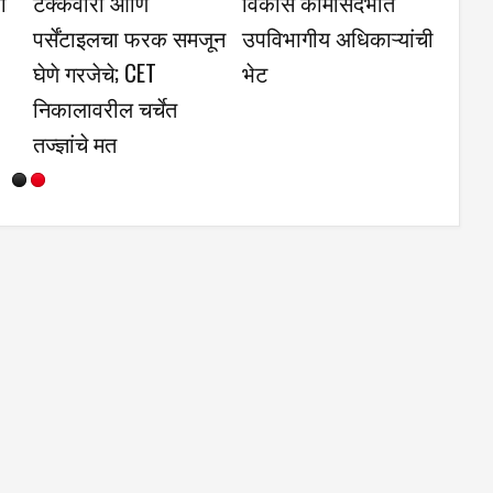
 सोडण्याची
मोबाईल व टीव्ही बंद,
तुळजापूर ज्वारी व 
अर्चनाताई पाटील यांच्या
पिकास उच्चांकी भ
नाविन्यपूर्ण उपक्रमास
पालकांचा प्रतिसाद