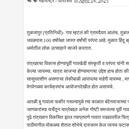
महाराष्ट्र - धाराशिव
April 18, 2025
तुळजापुर (प्रतिनिधी)- गाव म्हटलं की ग्रामदैवत आलंच, तुळजा
जवळपास 100 वर्षापेक्षा जास्त वर्षांची परंपरा आहे. मुळात हिंदू
धर्मातील लोक उत्साहाने साजरे करतात.
तंत्रज्ञाचा विकास होण्यापूर्वी गावखेडी संस्कृती व परंपरा यांनी
केल्या जायच्या. यात्रा साजऱ्या होण्यामागचा उद्देश हाच होता 
सासुरवाशीण असणाऱ्या लेकीबाळी आपापल्या माहेरी यायच्या , म
वेगवेगळ्या कार्यक्रमांच आयोजनदेखील होत असायचे.
आरळी बु गावाला फकीर नसल्यामुळे त्या काळात बंदेनवाजाच्या
जाणकरांच्या चर्चेतून यात्रेबद्दल अनेक गोष्टी समजल्या पूर्वी 
पुढे तंत्रज्ञान विकसित झाल त्याप्रमाणे गावात पडद्यावरील च
पाठीमागील मोकळ्या शेतात शोभेचे दारुकाम केल जायच फटाक्य