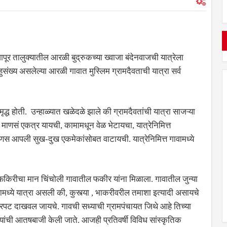
पूर तालुक्यातील आरळी बुद्रुकच्या ख्वाजा बंदेनवाजची यात्रेला
 बहुसंख्य असलेल्या आरळी गावात मुस्लिम ग्रामदैवताची यात्रा सर्व
 समृद्ध होती. उन्हाळ्यात खळेदळे झाले की ग्रामदैवतांची यात्रा साजऱ्या
की माणसं एकत्र यायची, कामामधून वेळ भेटायचा, यात्रेनिमित्त
ाणस आपली सुख-दुख एकमेकांसोबत वाटायची. यात्रेनिमित्त गावामध्ये
 फकिरीचा मान चिंचोली गावातील फकीर यांना मिळाला. गावातील जुन्या
गावामध्ये यात्रा असली की, कुस्त्या , भाकरीवरील तमाशा इत्यादी असायचे
ित्रपट दाखवल जायचे. गावची सध्याची ग्रामपंचायत जिथे आहे तिच्या
ांची आतषबाजी केली जाते. आजही प्रतिवर्षी विविध सांस्कृतिक