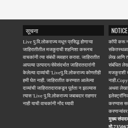
सूचना
NOTICE
Live पु.वि.लोकराज्य मधून प्रसिद्ध होणाऱ्या
कॉपी करू न
जाहिरातीतील मजकुराची शहनिशा करूनच
संकेतस्थळा
वाचकांनी त्या संबंधी व्यवहार करावा. जाहिरातीत
लेख आणि त्
आपल्या उत्पादन/सेवेसंदर्भात जाहिरातदारांनी
संबंधित लेख
केलेल्या दाव्यांची 'Liveपु.वि.लोकराज्य कोणतीही
मजकुराशी
हमी घेत नाही. जाहिरातीत करण्यात आलेल्या
नाही.Copy
दाव्यांची जाहिरातदाराकडून पूर्तता न झाल्यास
अथवा लेखात
त्यास 'Live पु.वि.लोकराज्य जबाबदार राहणार
इलेक्ट्रॉनि
नाही याची वाचकांनी नोंद घ्यावी
करण्यास सक
करणाऱ्यांव
मुख्य संपादक
मो.73506