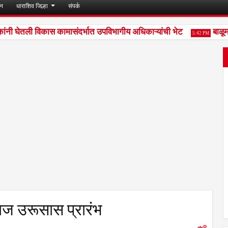
जन
धाराशिव जिल्हा
संपर्क
ी घेतली विकास कामासंदर्भात उपविभागीय अधिकाऱ्यांची भेट
बाळूमाम
5:42 PM
ाज उरूसास प्रारंभ