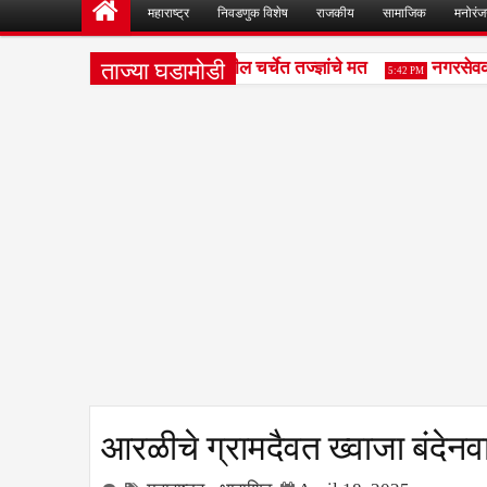
महाराष्ट्र
निवडणुक विशेष
राजकीय
सामाजिक
मनोरं
ताज्या घडामोडी
जून घेणे गरजेचे; CET निकालावरील चर्चेत तज्ज्ञांचे मत
नगरसेवकांन
5:42 PM
आरळीचे ग्रामदैवत ख्वाजा बंदेनव