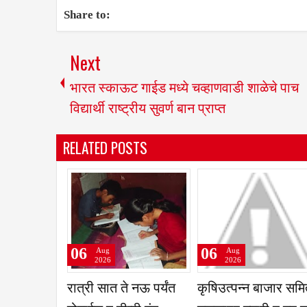
Share to:
Next
भारत स्काऊट गाईड मध्ये चव्हाणवाडी शाळेचे पाच
विद्यार्थी राष्ट्रीय सुवर्ण बान प्राप्त
RELATED POSTS
06
06
06
Aug
Aug
Aug
2026
2026
202
नगरसेवकांनी घेतली
बाळूमामा पालखीची आरती
परंडा- ल