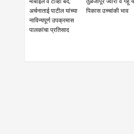
विकास कामासंदर्भात
दुधगावकर यांच्या हस्ते
एसटी बस
उपविभागीय अधिकाऱ्यांची
मागणी
भेट