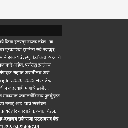
ये किवा इतरत्र वापरू नयेत . या
वर प्रकाशित झालेला सर्व मजकूर,
याचे हक्क 'Liveपु.वि.लोकराज्य आणि
कांकडे आहेत. प्रसिद्ध झालेल्या
 संपादक सहमत असतीलच असे
right :2020-2025 सदर लेख
ील कुठल्याही भागाचे छापील,
क माध्यमात परवानगीशिवाय पुनर्मुद्रण
्त मनाई आहे. याचे उल्लंघन
र कायदेशीर कारवाई करण्यात येईल.
-दत्ताञय उर्फ राजा प्रल्हादराव वैद्य
71222, 9422496748