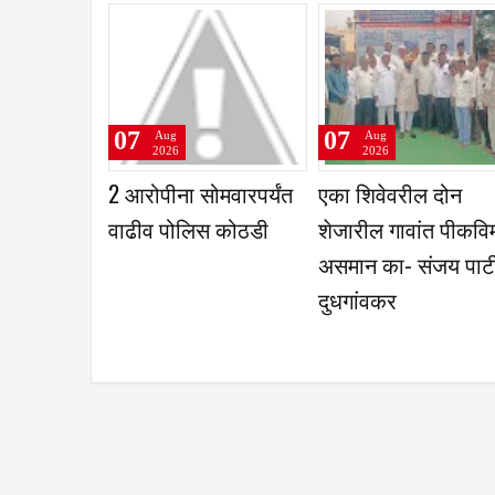
07
07
07
Aug
Aug
Aug
2026
2026
2026
भूमच्या चार विद्यार्थ्यांची
धाराशीव रिपब्लिकन
गोपाळवाड
जिल्हास्तरीय नासा
सेनेच्या जिल्हा बैठकीत
ग्रामसंघ
परीक्षेसाठी निवड
नवीन पदाधिकाऱ्यांची
निवड