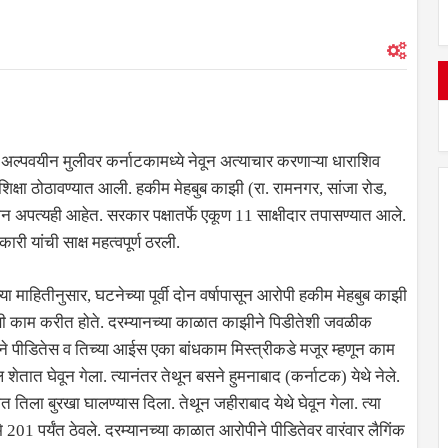
्पवयीन मुलीवर कर्नाटकामध्ये नेवून अत्याचार करणाऱ्या धाराशिव
शिक्षा ठोठावण्यात आली. हकीम मेहबुब काझी (रा. रामनगर, सांजा रोड,
न अपत्यही आहेत. सरकार पक्षातर्फे एकूण 11 साक्षीदार तपासण्यात आले.
ारी यांची साक्ष महत्वपूर्ण ठरली.
 माहितीनुसार, घटनेच्या पूर्वी दोन वर्षापासून आरोपी हकीम मेहबुब काझी
णी काम करीत होते. दरम्यानच्या काळात काझीने पिडीतेशी जवळीक
ने पीडितेस व तिच्या आईस एका बांधकाम मिस्त्रीकडे मजूर म्हणून काम
ेतात घेवून गेला. त्यानंतर तेथून बसने हुमनाबाद (कर्नाटक) येथे नेले.
 तिला बुरखा घालण्यास दिला. तेथून जहीराबाद येथे घेवून गेला. त्या
201 पर्यंत ठेवले. दरम्यानच्या काळात आरोपीने पीडितेवर वारंवार लैगिंक