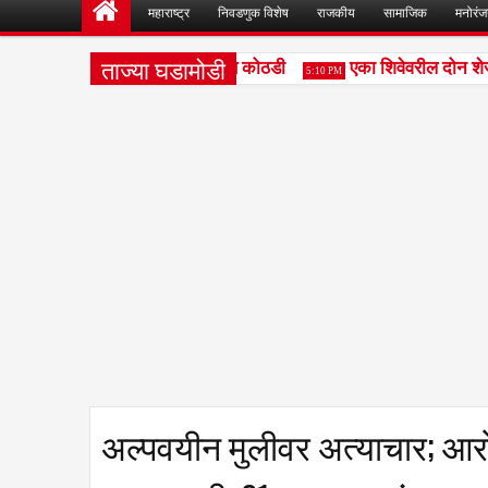
महाराष्ट्र
निवडणुक विशेष
राजकीय
सामाजिक
मनोरं
ताज्या घडामोडी
आरोपीना सोमवारपर्यंत वाढीव पोलिस कोठडी
एका शिवेवरील दोन शेजा
5:10 PM
अल्पवयीन मुलीवर अत्याचार; आरोपील