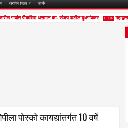
जन
धाराशिव जिल्हा
संपर्क
रील गावांत पीकविमा असमान का- संजय पाटील दुधगांवकर
महाद्वारा
5:10 PM
ा पोस्को कायद्यांतर्गत 10 वर्षे