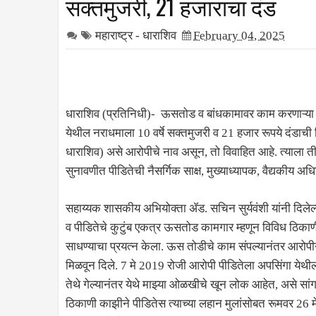
सक्तमुजरी, 21 हजाराचा दंड
महाराष्ट्र - धाराशिव
February 04, 2025
धाराशिव (प्रतिनिधी)- ऊसतोड व बांधकामावर काम करणाऱ्या अल
येथील नराधमाला 10 वर्षे सक्तमुजरी व 21 हजार रूपये दंडाची 
धाराशिव) असे आरोपीचे नाव असून, तो विवाहित आहे. त्याला ती
सुनावणीत पीडितेची नैसर्गिक साक्ष, मुख्याध्यापक, वैद्यकीय अधिक
सहाय्यक शासकीय अभियोक्ता ॲड. सचिन सुर्यवंशी यांनी दिलेल्या
व पीडितेचे कुटुंब एकत्र ऊसतोड कामगार म्हणून विविध ठिका
साधण्याचा प्रयत्न केला. ऊस तोडीचे काम संपल्यानंतर आरोपी
मिळवून दिले. 7 मे 2019 रोजी आरोपी पीडितेला अपसिंगा येथील श
तेथे गेल्यानंतर येथे माझ्या ओळखीचे खून लोक आहेत, असे सांगत
ठिकाणी काझीने पीडितेस त्याच्या लहान मुलांसोबत रूमवर 26 मे 