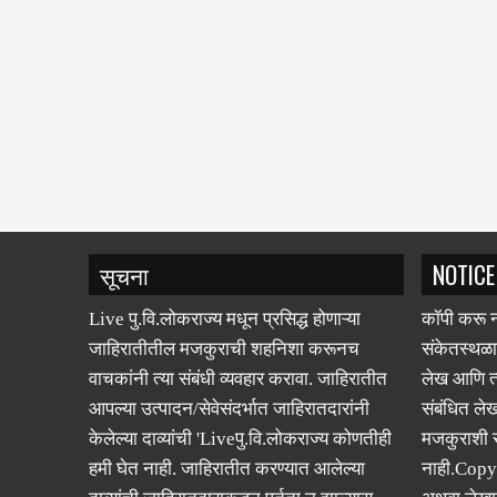
सूचना
NOTICE
Live पु.वि.लोकराज्य मधून प्रसिद्ध होणाऱ्या
कॉपी करू न
जाहिरातीतील मजकुराची शहनिशा करूनच
संकेतस्थळा
वाचकांनी त्या संबंधी व्यवहार करावा. जाहिरातीत
लेख आणि त्
आपल्या उत्पादन/सेवेसंदर्भात जाहिरातदारांनी
संबंधित लेख
केलेल्या दाव्यांची 'Liveपु.वि.लोकराज्य कोणतीही
मजकुराशी
हमी घेत नाही. जाहिरातीत करण्यात आलेल्या
नाही.Copy