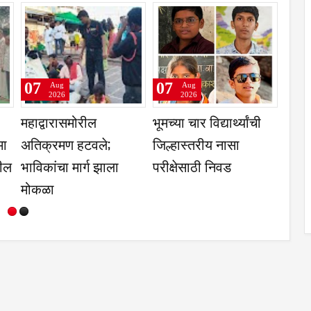
07
07
Aug
Aug
2026
2026
ी येथे महिला
2 आरोपीना सोमवारपर्यंत
एका शिवेवरील दोन
 सभा संपन्न
वाढीव पोलिस कोठडी
शेजारील गावांत पी
असमान का- संजय 
दुधगांवकर