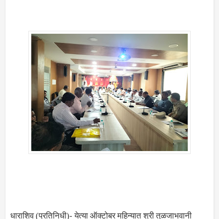
धाराशिव (प्रतिनिधी)- येत्या ऑक्टोबर महिन्यात श्री तुळजाभवानी