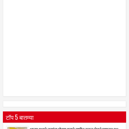
टॉप 5 बातम्या
भाजप पक्षाने नव्यांना मोठ्या मनाने सामील करून घेतले म्हणूनच पक्ष