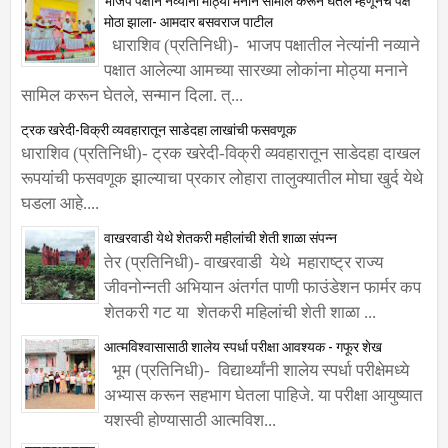
मोठा झाला- आमदार बसवराज पाटील
धाराशिव (प्रतिनिधी)- भाजप पक्षातील नेत्यांनी नव्याने
पक्षात आलेल्या आमच्या सारख्या लोकांना मोठ्या मनाने
सामिल करून घेतले, सन्मान दिला. त्...
ट्रक खरेदी-विक्री व्यवहारातून साडेदहा लाखांची फसवणूक
धाराशिव (प्रतिनिधी)- ट्रक खरेदी-विक्री व्यवहारातून साडेदहा दाखल
रूपयांची फसवणूक झाल्याचा प्रकार लोहारा तालुक्यातील मोघा खुर्द येथे
घडला आहे....
वाखरवाडी येथे शेतकरी महीलांची शेती शाळा संपन्न
तेर (प्रतिनिधी)- वाखरवाडी येथे महाराष्ट्र राज्य
जीवनोन्नती अभियान अंतर्गत पाणी फाउंडेशन फार्मर कप
शेतकरी गट या शेतकरी महिलांची शेती शाळा ...
आत्मविश्वासासाठी शालेय स्पर्धा परीक्षा आवश्यक - गफूर शेख
भूम (प्रतिनिधी)- विद्यार्थ्यांनी शालेय स्पर्धा परीक्षेमध्ये
अभ्यास करून सहभाग घेतला पाहिजे. या परीक्षा आयुष्यात
यशस्वी होण्यासाठी आत्मविश...
(no title)