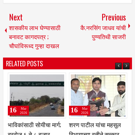
Next
Previous
शासकीय लाभ घेण्यासाठी
कै.नरसिंग जाधव यांची
बनावट कागदपत्र ;
पुण्यतिथी साजरी
चौघांविरूध्द गुन्हा दाखल
RELATED POSTS
16
16
Mar
Mar
2026
2026
ी सोयीचा मार्ग;
शरण पाटील यांचा महसुल
इंडिया वादो रियू
ते ८ हजार
विभागाच्या वतीने सत्कार
फेडेरेशनच्या वती