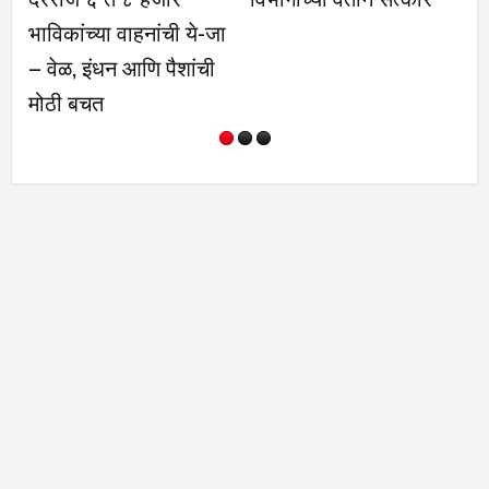
ा वाहनांची ये-जा
बेल्ट ग्रेडेशन परी
धन आणि पैशांची
उत्साहात