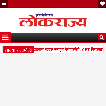
ताज्या घडामोडी
ांतील टक्केवारी आणि पर्सेंटाइलचा फरक समजून घेणे गरजेचे; CET निकालावरील चर
ळलेल्या 14 मंडळांसह 43 मंडळांना पिक कापणी प्रयोगाद्वारे देण्यासंदर्भात सु