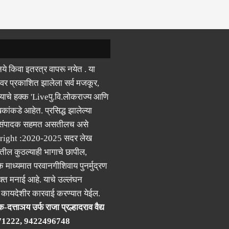
ये किवा इतरत्र वापरू नयेत . या
वर प्रकाशित झालेला सर्व मजकूर,
याचे हक्क 'Liveपु.वि.लोकराज्य आणि
कांकडे आहेत. प्रसिद्ध झालेल्या
 संपादक सहमत असतीलच असे
right :2020-2025 सदर लेख
ील कुठल्याही भागाचे छापील,
क माध्यमात परवानगीशिवाय पुनर्मुद्रण
्त मनाई आहे. याचे उल्लंघन
र कायदेशीर कारवाई करण्यात येईल.
-दत्ताञय उर्फ राजा प्रल्हादराव वैद्य
71222, 9422496748