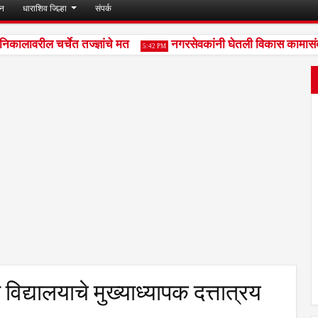
जन
धाराशिव जिल्हा
संपर्क
ावरील चर्चेत तज्ज्ञांचे मत
नगरसेवकांनी घेतली विकास कामासंदर्भा
5:42 PM
िद्यालयाचे मुख्याध्यापक दत्तात्रय