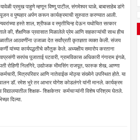
यावेळी प्रमुख पाहुणे म्हणून विष्णू पाटील, संगमेश्वर घाळे, बाबासाहेब डांगे
मेचे पूजन व पुष्पहार अर्पण करून कार्यक्रमाची सुरुवात करण्यात आली.
ान्यवरांच्या हस्ते शाल, श्रीफळ व स्मृतीचिन्ह देऊन यथोचित सत्कार
णाले की, शैक्षणिक प्रवासात मिळालेले प्रेम आणि सहकाऱ्यांची साथ हीच
यकाळातील आठवणींना उजाळा देत सर्वांप्रती कृतज्ञता व्यक्त केली. संजय
ी यांच्या कार्यपद्धतीचे कौतुक केले. अध्यक्षीय समारोप करताना
ला. याप्रसंगी सरपंच पूजाताई पटवारी, ग्रामविकास अधिकारी गंगाराम इंगळे,
भापती रोहिणी निलगिरे, उद्योजक भीमसिंग राजपूत, फारुक शेख, आण्णा
तर कर्मचारी, मित्रपरिवार आणि नातेवाईक मोठ्या संख्येने उपस्थित होते. या
ंचालन डॉ. रमेश भुरे तर आभार योगेश कोडलंगरे यांनी मानले. कार्यक्रम
िद्यालयातील शिक्षक- शिक्षकेत्तर कर्मचाऱ्यांनी विशेष परिश्रम घेतले.
ेच्छा दिल्या.