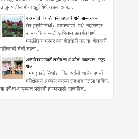
तालुक्यातील मोघा खुर्द येथे घडला आहे....
वाखरवाडी येथे शेतकरी महीलांची शेती शाळा संपन्न
तेर (प्रतिनिधी)- वाखरवाडी येथे महाराष्ट्र
राज्य जीवनोन्नती अभियान अंतर्गत पाणी
फाउंडेशन फार्मर कप शेतकरी गट या शेतकरी
महिलांची शेती शाळा ...
आत्मविश्वासासाठी शालेय स्पर्धा परीक्षा आवश्यक - गफूर
शेख
भूम (प्रतिनिधी)- विद्यार्थ्यांनी शालेय स्पर्धा
परीक्षेमध्ये अभ्यास करून सहभाग घेतला पाहिजे.
या परीक्षा आयुष्यात यशस्वी होण्यासाठी आत्मविश...
06
Aug
Aug
2026
2026
मामा पालखीची आरती
परंडा- लातूर- उदगीर
वकर यांच्या हस्ते
एसटी बस सोडण्याची