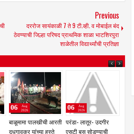
Previous
ीची
दररोज सायंकाळी 7 ते 9 टी.व्ही. व मोबाईल बंद
ठेवण्याची जिल्हा परिषद प्राथमिक शाळा भाटशिरपुरा
शाळेतील विद्यार्थ्यांची प्रतिज्ञा
06
06
06
Aug
Aug
2026
2026
ती,
प्रवेश परीक्षांतील
नगरसेवकांनी घेतली
बाळू
ा
टक्केवारी आणि
विकास कामासंदर्भात
दुधगा