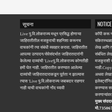
सूचना
NOTICE
Live पु.वि.लोकराज्य मधून प्रसिद्ध होणाऱ्या
कॉपी करू न
जाहिरातीतील मजकुराची शहनिशा करूनच
संकेतस्थळा
वाचकांनी त्या संबंधी व्यवहार करावा. जाहिरातीत
लेख आणि त्
आपल्या उत्पादन/सेवेसंदर्भात जाहिरातदारांनी
संबंधित लेख
केलेल्या दाव्यांची 'Liveपु.वि.लोकराज्य कोणतीही
मजकुराशी
हमी घेत नाही. जाहिरातीत करण्यात आलेल्या
नाही.Copy
दाव्यांची जाहिरातदाराकडून पूर्तता न झाल्यास
अथवा लेखात
त्यास 'Live पु.वि.लोकराज्य जबाबदार राहणार
इलेक्ट्रॉनि
नाही याची वाचकांनी नोंद घ्यावी
करण्यास सक
करणाऱ्यांव
मुख्य संपादक
मो.73506