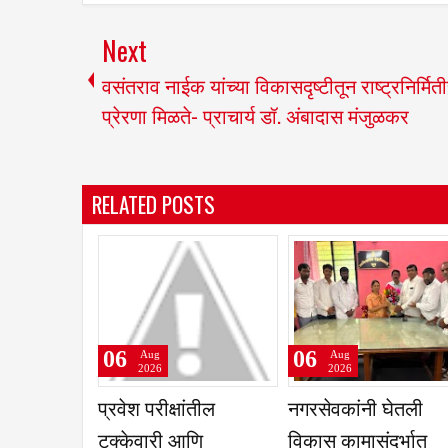
Next
वसंतराव नाईक यांच्या विकासदृष्टीतून राष्ट्रनिर्मित
प्रेरणा मिळते- प्राचार्य डॉ. अंबादास मंजुळकर
RELATED POSTS
06
06
Aug
Aug
2026
2026
रात्री सात ते नऊ पर्यंत
कृषिउत्पन्न बाजार समि
मोबाईल व टीव्ही बंद,
तुळजापूर ज्वारी व गहू य