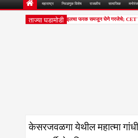
महाराष्ट्र
निवडणुक विशेष
राजकीय
सामाजिक
मनोरं
ताज्या घडामोडी
श परीक्षांतील टक्केवारी आणि पर्सेंटाइलचा फरक समजून घेणे गरजेचे; CET निकाल
केसरजवळगा येथील महात्मा गांधी व