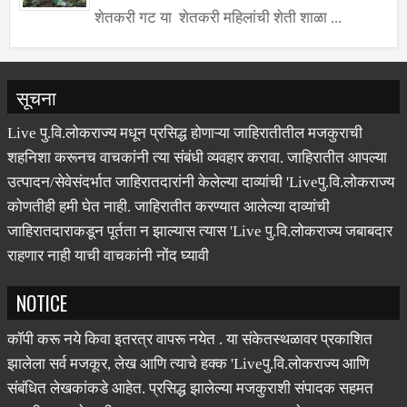
तेर (प्रतिनिधी)- वाखरवाडी येथे महाराष्ट्र राज्य
जीवनोन्नती अभियान अंतर्गत पाणी फाउंडेशन फार्मर कप
शेतकरी गट या शेतकरी महिलांची शेती शाळा ...
सूचना
Live पु.वि.लोकराज्य मधून प्रसिद्ध होणाऱ्या जाहिरातीतील मजकुराची
शहनिशा करूनच वाचकांनी त्या संबंधी व्यवहार करावा. जाहिरातीत आपल्या
उत्पादन/सेवेसंदर्भात जाहिरातदारांनी केलेल्या दाव्यांची 'Liveपु.वि.लोकराज्य
कोणतीही हमी घेत नाही. जाहिरातीत करण्यात आलेल्या दाव्यांची
जाहिरातदाराकडून पूर्तता न झाल्यास त्यास 'Live पु.वि.लोकराज्य जबाबदार
राहणार नाही याची वाचकांनी नोंद घ्यावी
NOTICE
कॉपी करू नये किवा इतरत्र वापरू नयेत . या संकेतस्थळावर प्रकाशित