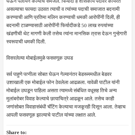
घेऊन पलायन केल्याचे समजले. फिर्यादी हे शासकीय पदावर कार्यरत
असल्याचा फायदा उठवत त्याची व त्यांच्या पदाची समाजात बदनामी
करण्याची आणि प्रतिमा मलिन करण्याची धमकी आरोपींनी दिली, ही
बदनामी टाळण्यासाठी आरोपींनी फिर्यादीकडे 50 लाख रुपयांच्या
खंडणीची थेट मागणी केली तसेच त्यांना मानसिक त्रास देऊन गुन्हेगारी
स्वरूपाची धमकी दिली.
विसरलेल्या मोबाईलमुळे फसवणूक उघड
सर्व पाहुणे पत्नीला सोबत घेऊन गेल्यानंतर बेडरूममधील बेडवर
उशाखाली एक मोबाईल फोन ठेवलेला आढळला. यावेळी पाटील यांनी
मोबाईल उघडून पाहिला असता त्यामध्ये संबंधित वधूसह तिचे अन्य
मुलांबरोबर विवाह केल्याचे छायाचित्रे आढळून आले. तसेच काही
जणांसोबत विवाहासंबंधी चॅटिंग केल्याचा मजकूरही दिसून आला. तेव्हाच
आपली फसवणूक झाल्याचे पाटील यांच्या लक्षात आले.
Share to: