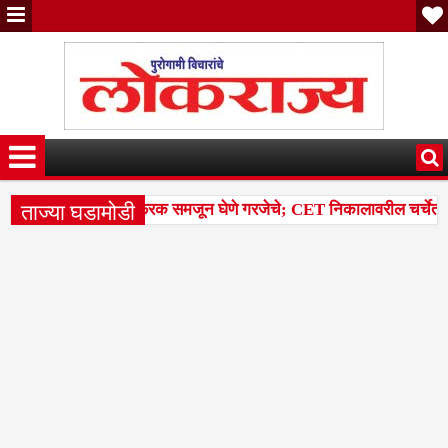
ताज्या घडामोडी
केवारी आणि पर्सेंटाइलचा फरक समजून घेणे गरजेचे; CET निकालावरील चर्चेत तज्ज
4 मंडळांसह 43 मंडळांना पिक कापणी प्रयोगाद्वारे देण्यासंदर्भात सुनावणी घ्य