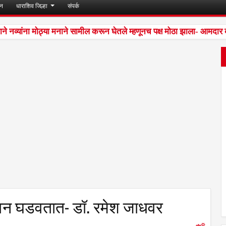
जन
धाराशिव जिल्हा
संपर्क
 नव्यांना मोठ्या मनाने सामील करून घेतले म्हणूनच पक्ष मोठा झाला- आमदार ब
जीवन घडवतात- डॉ. रमेश जाधवर