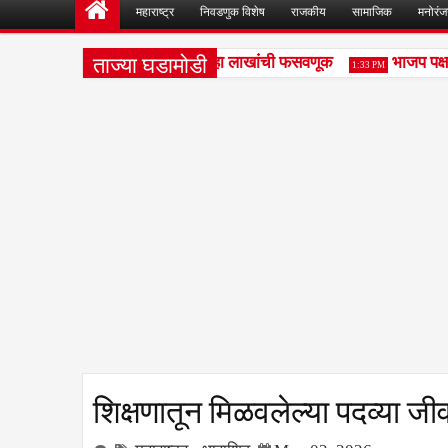
महाराष्ट्र
निवडणुक विशेष
राजकीय
सामाजिक
मनोरं
ताज्या घडामोडी
क खरेदी-विक्री व्यवहारातून साडेदहा लाखांची फसवणूक
भाजप पक्षाने
1:33 PM
शिक्षणातून मिळवलेल्या पदव्या 