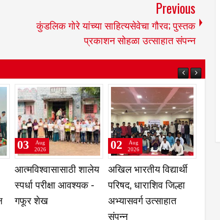
Previous
कुंडलिक गोरे यांच्या साहित्यसेवेचा गौरव; पुस्तक
प्रकाशन सोहळा उत्साहात संपन्न
03
03
Aug
Aug
2026
2026
ज संघटनेच्या
ट्रक खरेदी-विक्री
भाजप पक्षाने नव्यांन
ुकाध्यक्षपदी
व्यवहारातून साडेदहा
मोठ्या मनाने सामी
र कलशेट्टी;
लाखांची फसवणूक
करून घेतले म्हणूनच
स्तारावर भर
मोठा झाला- आमदा