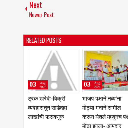
Next
Newer Post
RELATED POSTS
02
02
02
Aug
Aug
Aug
2026
2026
2026
अखिल भारतीय विद्यार्थी
धाराशिव प्रशालेत
तेली समा
परिषद, धाराशिव जिल्हा
लोकशाहीर अण्णाभाऊ
उमरगा ताल
अभ्यासवर्ग उत्साहात
साठे जयंती, लोकमान्य
सिद्धेश्व
संपन्न
टिळक यांची पुण्यतिथी
संघटन वि