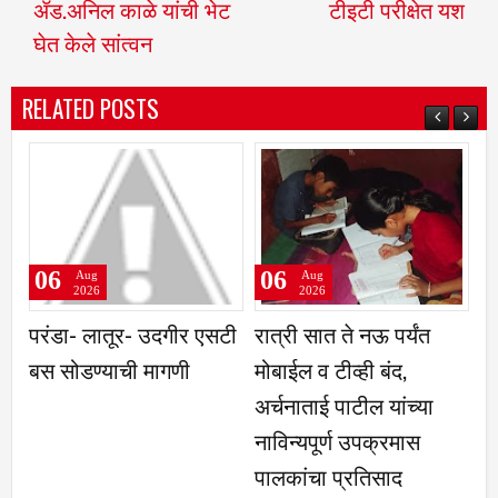
ॲड.अनिल काळे यांची भेट
टीइटी परीक्षेत यश
घेत केले सांत्वन
RELATED POSTS
06
06
Aug
Aug
2026
2026
तूर- उदगीर एसटी
रात्री सात ते नऊ पर्यंत
कृषिउत्पन्न बाज
ाची मागणी
मोबाईल व टीव्ही बंद,
तुळजापूर ज्वारी 
अर्चनाताई पाटील यांच्या
पिकास उच्चांकी
नाविन्यपूर्ण उपक्रमास
पालकांचा प्रतिसाद