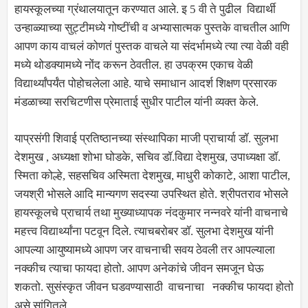
हायस्कूलच्या ग्रंथालयातून करण्यात आले. इ 5 वी ते पुढील विद्यार्थी
उन्हाळ्याच्या सुट्टीमध्ये गोष्टींची व अभ्यासात्मक पुस्तके वाचतील आणि
आपण काय वाचलं कोणतं पुस्तक वाचले या संदर्भामध्ये त्या त्या वेळी वही
मध्ये थोडक्यामध्ये नोंद करून ठेवतील. हा उपक्रम एकाच वेळी
विद्यार्थ्यांपर्यंत पोहोचलेला आहे. याचे समाधान आदर्श शिक्षण प्रसारक
मंडळाच्या सरचिटणीस प्रेमाताई सुधीर पाटील यांनी व्यक्त केले.
याप्रसंगी शिवाई प्रतिष्ठानच्या संस्थापिका माजी प्राचार्या डॉ. सुलभा
देशमुख , अध्यक्षा शोभा घोडके, सचिव डॉ.विद्या देशमुख, उपाध्यक्षा डॉ.
स्मिता कोल्हे, सहसचिव अस्मिता देशमुख, माधुरी कोकाटे, आशा पाटील,
जयश्री भोसले आदि मान्यगण सदस्या उपस्थित होते. श्रीपतराव भोसले
हायस्कूलचे प्राचार्य तथा मुख्याध्यापक नंदकुमार नन्नवरे यांनी वाचनाचे
महत्त्व विद्यार्थ्यांना पटवून दिले. त्याचबरोबर डॉ. सुलभा देशमुख यांनी
आपल्या आयुष्यामध्ये आपण जर वाचनाची सवय ठेवली तर आपल्याला
नक्कीच त्याचा फायदा होतो. आपण अनेकांचे जीवन समजून घेऊ
शकतो. सुसंस्कृत जीवन घडवण्यासाठी वाचनाचा नक्कीच फायदा होतो
असे सांगितले.