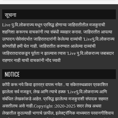
सूचना
Live पु.वि.लोकराज्य मधून प्रसिद्ध होणाऱ्या जाहिरातीतील मजकुराची
शहनिशा करूनच वाचकांनी त्या संबंधी व्यवहार करावा. जाहिरातीत आपल्या
उत्पादन/सेवेसंदर्भात जाहिरातदारांनी केलेल्या दाव्यांची 'Liveपु.वि.लोकराज्य
कोणतीही हमी घेत नाही. जाहिरातीत करण्यात आलेल्या दाव्यांची
जाहिरातदाराकडून पूर्तता न झाल्यास त्यास 'Live पु.वि.लोकराज्य जबाबदार
राहणार नाही याची वाचकांनी नोंद घ्यावी
NOTICE
कॉपी करू नये किवा इतरत्र वापरू नयेत . या संकेतस्थळावर प्रकाशित
झालेला सर्व मजकूर, लेख आणि त्याचे हक्क 'Liveपु.वि.लोकराज्य आणि
संबंधित लेखकांकडे आहेत. प्रसिद्ध झालेल्या मजकुराशी संपादक सहमत
असतीलच असे नाही.Copyright :2020-2025 सदर लेख अथवा
लेखातील कुठल्याही भागाचे छापील, इलेक्ट्रॉनिक माध्यमात परवानगीशिवाय