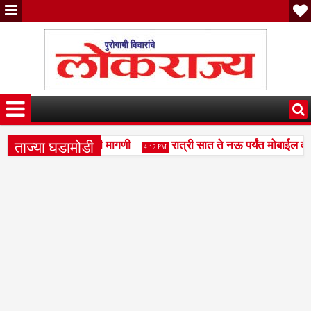
ताज्या घडामोडी
गीर एसटी बस सोडण्याची मागणी
रात्री सात ते नऊ पर्यंत मोबाईल व टीव
4:12 PM
ारे कृषी सिंचनाचे महाराष्ट्र मॉडेल जागतिक पातळीवर उपयुक्त- अपर मुख्य सचि