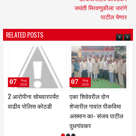
जयंती मिरवणुकीला जरांगे
पाटील येणार
RELATED POSTS
07
07
Aug
Aug
2026
2026
2 आरोपीना सोमवारपर्यंत
एका शिवेवरील दोन
मह
वाढीव पोलिस कोठडी
शेजारील गावांत पीकविमा
हट
असमान का- संजय पाटील
झ
दुधगांवकर