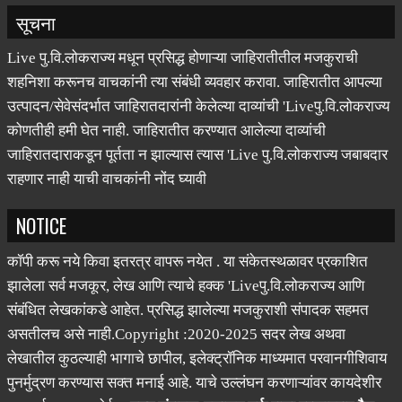
सूचना
Live पु.वि.लोकराज्य मधून प्रसिद्ध होणाऱ्या जाहिरातीतील मजकुराची
शहनिशा करूनच वाचकांनी त्या संबंधी व्यवहार करावा. जाहिरातीत आपल्या
उत्पादन/सेवेसंदर्भात जाहिरातदारांनी केलेल्या दाव्यांची 'Liveपु.वि.लोकराज्य
कोणतीही हमी घेत नाही. जाहिरातीत करण्यात आलेल्या दाव्यांची
जाहिरातदाराकडून पूर्तता न झाल्यास त्यास 'Live पु.वि.लोकराज्य जबाबदार
राहणार नाही याची वाचकांनी नोंद घ्यावी
NOTICE
कॉपी करू नये किवा इतरत्र वापरू नयेत . या संकेतस्थळावर प्रकाशित
झालेला सर्व मजकूर, लेख आणि त्याचे हक्क 'Liveपु.वि.लोकराज्य आणि
संबंधित लेखकांकडे आहेत. प्रसिद्ध झालेल्या मजकुराशी संपादक सहमत
असतीलच असे नाही.Copyright :2020-2025 सदर लेख अथवा
लेखातील कुठल्याही भागाचे छापील, इलेक्ट्रॉनिक माध्यमात परवानगीशिवाय
पुनर्मुद्रण करण्यास सक्त मनाई आहे. याचे उल्लंघन करणाऱ्यांवर कायदेशीर