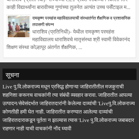
धाराशिव (प्रतिनिधी)- राज्याच्या CET प्रवेश परीक्षेच्या निकालानंतर
काही विद्यार्थ्यांना बारावीच्या गुणांच्या तुलनेत अत्यंत उच्च पर्सेंटाइल म...
रामकृष्ण परमहंस महाविद्यालयाची संस्थातंर्गत शैक्षणिक व प्रशासनिक
तपासणी संपन्न
धाराशिव (प्रतिनिधी)- येथील रामकृष्ण परमहंस
महाविद्यालय धाराशिवचे मातृसंस्था श्री स्वामी विवेकानंद
शिक्षण संस्था कोल्हापूर अंतर्गत शैक्षणिक, ...
सूचना
Live पु.वि.लोकराज्य मधून प्रसिद्ध होणाऱ्या जाहिरातीतील मजकुराची
शहनिशा करूनच वाचकांनी त्या संबंधी व्यवहार करावा. जाहिरातीत आपल्या
उत्पादन/सेवेसंदर्भात जाहिरातदारांनी केलेल्या दाव्यांची 'Liveपु.वि.लोकराज्य
कोणतीही हमी घेत नाही. जाहिरातीत करण्यात आलेल्या दाव्यांची
जाहिरातदाराकडून पूर्तता न झाल्यास त्यास 'Live पु.वि.लोकराज्य जबाबदार
राहणार नाही याची वाचकांनी नोंद घ्यावी