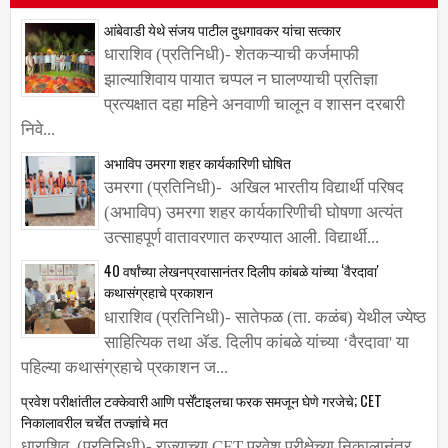
आंबेवाडी येथे संजय पाटील दुधगावकर यांचा सत्कार
धाराशिव (प्रतिनिधी)- शेतकऱ्याची कर्जमाफी
झाल्याशिवाय पायात चप्पल न घालण्याची प्रतिज्ञा
प्रत्यक्षात दहा महिने अनवाणी चालून व शासन दरबारी
निवे...
अभाविप उमरगा शहर कार्यकारिणी घोषित
उमरगा (प्रतिनिधी)- अखिल भारतीय विद्यार्थी परिषद
(अभाविप) उमरगा शहर कार्यकारिणीची घोषणा अत्यंत
उत्साहपूर्ण वातावरणात करण्यात आली. विद्यार्थी...
40 वर्षांच्या लेखनप्रवासानंतर दिलीप कांबळे यांच्या ‌‘वैरदावा'
कथासंग्रहाचे प्रकाशन
धाराशिव (प्रतिनिधी)- सातेफळ (ता. कळंब) येथील ज्येष्ठ
साहित्यिक तथा ॲड. दिलीप कांबळे यांच्या ‌‘वैरदावा' या
पहिल्या कथासंग्रहाचे प्रकाशन ज...
प्रवेश परीक्षांतील टक्केवारी आणि पर्सेंटाइलचा फरक समजून घेणे गरजेचे; CET
निकालावरील चर्चेत तज्ज्ञांचे मत