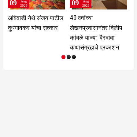
9
09
09
Aug
Aug
Aug
2026
2026
2026
ेवाडी येथे संजय पाटील
40 वर्षांच्या
वनस्पती 
गावकर यांचा सत्कार
लेखनप्रवासानंतर दिलीप
जीवसृष्टी
कांबळे यांच्या ‌‘वैरदावा'
आधार, वृक
कथासंग्रहाचे प्रकाशन
संवर्धन
करणे गरजे
यादव