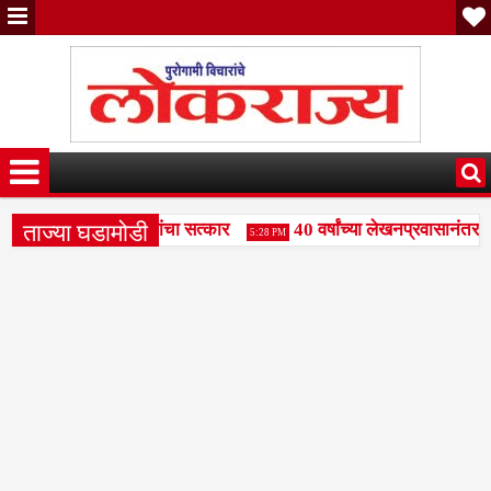
ताज्या घडामोडी
संजय पाटील दुधगावकर यांचा सत्कार
40 वर्षांच्या लेखनप्रवासानंतर दि
5:28 PM
महामंडळाला बळकटी द्या- राजभाऊ पाकले
वक्तृत्व स्पर्धेत रामकृष्ण 
3:49 PM