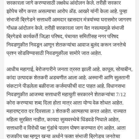
सरकारला जागे करण्यासाठी लक्षवेध आंदोलन केले. तरीही सरकार
झोपेच सोंग करत असल्याचा आरोप ॲड. आखरे यांनी केला आहे. पुन्हा
संभाजी ब्रिगेडने सत्ताधरी आमदार खासदार मंत्र्यांच्या घरासमोर जागरण
गोंधळ आंदोलन केले. तरीही सरकारला जाग येत नसल्यामुळे संभाजी
ब्रिगेडचे कार्यकर्ते जिल्हा परिषद, पंचायत समितीसह नगर परिषद
निवडणुकीत निवडून आणून शेतकऱ्यांचा आवाज बुलंद करून जनतेचे
प्रश्न सोडविण्यासाठी निवडणुकीला सामोरे जात आहेत.
आधीच महागाई, बेरोजगारीने जनता त्रस्त झाली आहे. कापूस, सोयाबीन,
कांदा उत्पादक शेतकरी अडचणीत आला आहे. अस्मानी आणि सुलतानी
संकटाने पीडलेला बळीराजा कर्जमाफीची वाट पाहत आहे. विधानसभा
निवडणुकीत आजच्या सत्ताधारी महायुती सरकारने शेतकऱ्यांचा 7/12
कोरा करण्याचा शब्द दिला होता मात्र आता योग्य वेळ शोधत आहेत.
महाराष्ट्रात दर दिवसाला 3 शेतकरी आत्महत्या करत आहेत. राज्यात
महिला सुरक्षित नाहीत, कायदा सुव्यवस्थेचे धिंडवडे निघाले आहेत,
सत्ताधारी व विरोधी पक्ष गुंडांचे पालन पोषण करण्यात दंग आहेत. आता
राजकीय पक्ष म्हणून खऱ्या अर्थाने फक्त संभाजी ब्रिगेडच जनतेचा