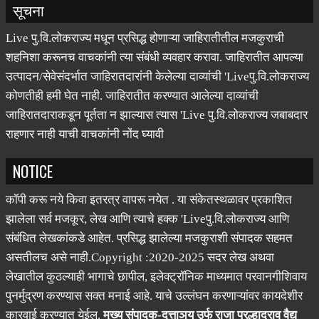
Live पु.वि.लोकराज्य मधून प्रसिद्ध होणाऱ्या जाहिरातीतील मजकुराची
शहनिशा करूनच वाचकांनी त्या संबंधी व्यवहार करावा. जाहिरातीत आपल्या
उत्पादन/सेवेसंदर्भात जाहिरातदारांनी केलेल्या दाव्यांची 'Liveपु.वि.लोकराज्य
कोणतीही हमी घेत नाही. जाहिरातीत करण्यात आलेल्या दाव्यांची
जाहिरातदाराकडून पूर्तता न झाल्यास त्यास 'Live पु.वि.लोकराज्य जबाबदार
राहणार नाही याची वाचकांनी नोंद घ्यावी
NOTICE
कॉपी करू नये किवा इतरत्र वापरू नयेत . या संकेतस्थळावर प्रकाशित
झालेला सर्व मजकूर, लेख आणि त्याचे हक्क 'Liveपु.वि.लोकराज्य आणि
संबंधित लेखकांकडे आहेत. प्रसिद्ध झालेल्या मजकुराशी संपादक सहमत
असतीलच असे नाही.Copyright :2020-2025 सदर लेख अथवा
लेखातील कुठल्याही भागाचे छापील, इलेक्ट्रॉनिक माध्यमात परवानगीशिवाय
पुनर्मुद्रण करण्यास सक्त मनाई आहे. याचे उल्लंघन करणाऱ्यांवर कायदेशीर
कारवाई करण्यात येईल.
मुख्य संपादक-दत्ताञय उर्फ राजा प्रल्हादराव वैद्य
मो.7350671222, 9422496748