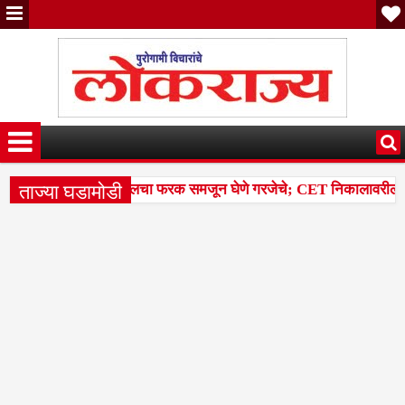
ताज्या घडामोडी
ील टक्केवारी आणि पर्सेंटाइलचा फरक समजून घेणे गरजेचे; CET निकालावरील चर्चे
ल्या 14 मंडळांसह 43 मंडळांना पिक कापणी प्रयोगाद्वारे देण्यासंदर्भात सुनाव