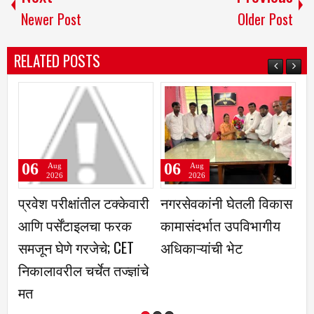
Newer Post
Older Post
RELATED POSTS
06
06
Aug
Aug
2026
2026
ील टक्केवारी
नगरसेवकांनी घेतली विकास
बाळूमामा पालखीची 
लचा फरक
कामासंदर्भात उपविभागीय
दुधगावकर यांच्या हस्त
ेचे; CET
अधिकाऱ्यांची भेट
त तज्ज्ञांचे