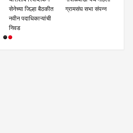
मा
अतिक्रमण हटवले;
जिल्हास्तरीय नासा
टील
भाविकांचा मार्ग झाला
परीक्षेसाठी निवड
मोकळा