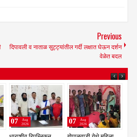
Previous
ी
दिपावली व नाताळ सुट्ट्यांतील गर्दी लक्षात घेऊन दर्शन
वेळेत बदल
07
07
Aug
Aug
2026
2026
महाद्वारासमोरील
भूमच्या चार विद्यार्थ्यांची