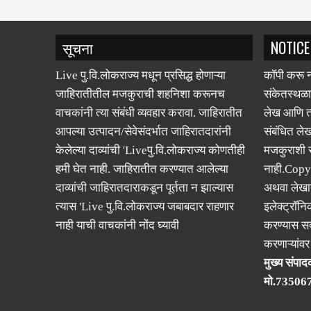
सूचना
NOTICE
Live पु.वि.लोकराज्य मधून प्रसिद्ध होणाऱ्या
कॉपी करू न
जाहिरातीतील मजकुराची शहनिशा करूनच
संकेतस्थळा
वाचकांनी त्या संबंधी व्यवहार करावा. जाहिरातीत
लेख आणि त्
आपल्या उत्पादन/सेवेसंदर्भात जाहिरातदारांनी
संबंधित लेख
केलेल्या दाव्यांची 'Liveपु.वि.लोकराज्य कोणतीही
मजकुराशी
हमी घेत नाही. जाहिरातीत करण्यात आलेल्या
नाही.Copy
दाव्यांची जाहिरातदाराकडून पूर्तता न झाल्यास
अथवा लेखात
त्यास 'Live पु.वि.लोकराज्य जबाबदार राहणार
इलेक्ट्रॉनि
नाही याची वाचकांनी नोंद घ्यावी
करण्यास सक
करणाऱ्यांव
मुख्य संपादक
मो.73506