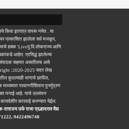
ये किवा इतरत्र वापरू नयेत . या
वर प्रकाशित झालेला सर्व मजकूर,
याचे हक्क 'Liveपु.वि.लोकराज्य आणि
कांकडे आहेत. प्रसिद्ध झालेल्या
 संपादक सहमत असतीलच असे
right :2020-2025 सदर लेख
ील कुठल्याही भागाचे छापील,
क माध्यमात परवानगीशिवाय पुनर्मुद्रण
्त मनाई आहे. याचे उल्लंघन
र कायदेशीर कारवाई करण्यात येईल.
-दत्ताञय उर्फ राजा प्रल्हादराव वैद्य
71222, 9422496748