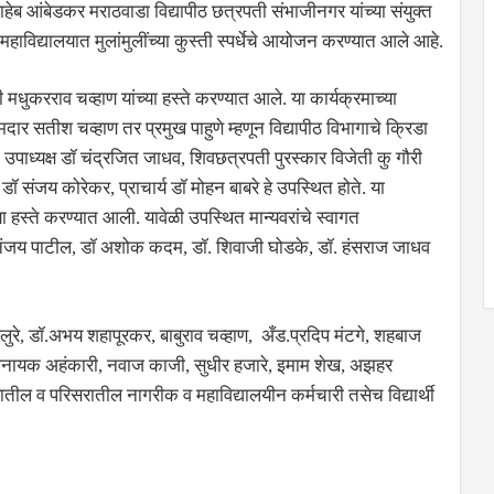
साहेब आंबेडकर मराठवाडा विद्यापीठ छत्रपती संभाजीनगर यांच्या संयुक्त
हाविद्यालयात मुलांमुलींच्या कुस्ती स्पर्धेचे आयोजन करण्यात आले आहे.
री मधुकरराव चव्हाण यांच्या हस्ते करण्यात आले. या कार्यक्रमाच्या
ार सतीश चव्हाण तर प्रमुख पाहुणे म्हणून विद्यापीठ विभागाचे क्रिडा
पाध्यक्ष डॉ चंद्रजित जाधव, शिवछत्रपती पुरस्कार विजेती कु गौरी
य डॉ संजय कोरेकर, प्राचार्य डॉ मोहन बाबरे हे उपस्थित होते. या
्या हस्ते करण्यात आली. यावेळी उपस्थित मान्यवरांचे स्वागत
षक धनंजय पाटील, डॉ अशोक कदम, डॉ. शिवाजी घोडके, डॉ. हंसराज जाधव
र आलुरे, डॉ.अभय शहापूरकर, बाबुराव चव्हाण, अँड.प्रदिप मंटगे, शहबाज
ख, विनायक अहंकारी, नवाज काजी, सुधीर हजारे, इमाम शेख, अझहर
ातील व परिसरातील नागरीक व महाविद्यालयीन कर्मचारी तसेच विद्यार्थी