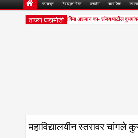
महाराष्ट्र
निवडणुक विशेष
राजकीय
सामाजिक
मनोरं
ताज्या घडामोडी
शिवेवरील दोन शेजारील गावांत पीकविमा असमान का- संजय पाटील दुधगांवकर
महाविद्यालयीन स्तरावर चांगले क