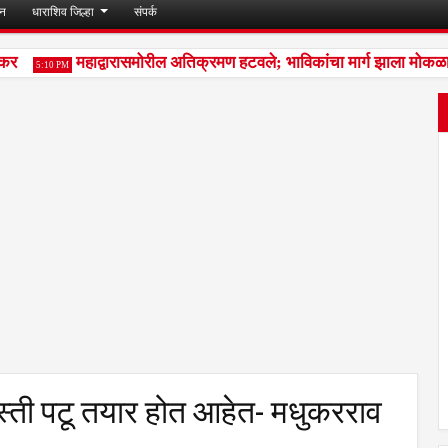
जन
धाराशिव जिल्हा
संपर्क
महाद्वारासमोरील अतिक्रमण हटवले; भाविकांचा मार्ग झाला मोकळा
5:10 PM
ुस्ती पटू तयार होत आहेत- मधुकरराव