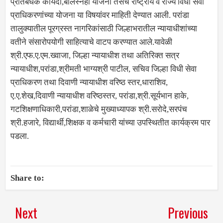
प्रतिबंधक कायदा,बालस्नेही योजना तसेच राष्ट्रीय व राज्य विधी सेवा
प्राधिकरणांच्या योजना या विषयांवर माहिती देण्यात आली. परांडा
तालुक्यातील पूरग्रस्त नागरिकांसाठी जिल्हाभरातील न्यायाधीशांच्या
वतीने संसारोपयोगी साहित्याचे वाटप करण्यात आले.यावेळी
श्री.एफ.ए.एम.ख्वाजा, जिल्हा न्यायाधीश तथा अतिरिक्त सत्र
न्यायाधीश,परांडा,श्रीमती भाग्यश्री पाटील, सचिव जिल्हा विधी सेवा
प्राधिकरण तथा दिवाणी न्यायाधीश वरिष्ठ स्तर,धाराशिव,
ए.ए.शेख,दिवाणी न्यायाधीश वरिष्ठस्तर, परांडा,श्री.सूर्यभान हाके,
गटशिक्षणाधिकारी,परांडा,शाळेचे मुख्याध्यापक श्री.सरोदे,सरपंच
श्री.हजारे, विद्यार्थी,शिक्षक व कर्मचारी यांच्या उपस्थितीत कार्यक्रम पार
पडला.
Share to:
Next
Previous