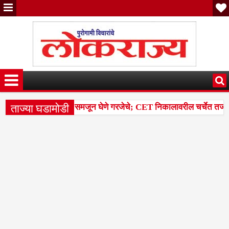
ताज्या घडामोडी
री आणि पर्सेंटाइलचा फरक समजून घेणे गरजेचे; CET निकालावरील चर्चेत तज्ज्ञां
डळांसह 43 मंडळांना पिक कापणी प्रयोगाद्वारे देण्यासंदर्भात सुनावणी घ्यावी-