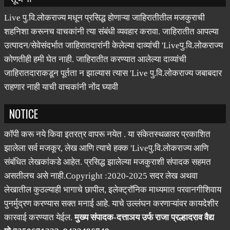
Live पु.वि.लोकराज्य मधून प्रसिद्ध होणाऱ्या जाहिरातीतील मजकुराची
शहनिशा करूनच वाचकांनी त्या संबंधी व्यवहार करावा. जाहिरातीत आपल्या
उत्पादन/सेवेसंदर्भात जाहिरातदारांनी केलेल्या दाव्यांची 'Liveपु.वि.लोकराज्य
कोणतीही हमी घेत नाही. जाहिरातीत करण्यात आलेल्या दाव्यांची
जाहिरातदाराकडून पूर्तता न झाल्यास त्यास 'Live पु.वि.लोकराज्य जबाबदार
राहणार नाही याची वाचकांनी नोंद घ्यावी
NOTICE
कॉपी करू नये किवा इतरत्र वापरू नयेत . या संकेतस्थळावर प्रकाशित
झालेला सर्व मजकूर, लेख आणि त्याचे हक्क 'Liveपु.वि.लोकराज्य आणि
संबंधित लेखकांकडे आहेत. प्रसिद्ध झालेल्या मजकुराशी संपादक सहमत
असतीलच असे नाही.Copyright :2020-2025 सदर लेख अथवा
लेखातील कुठल्याही भागाचे छापील, इलेक्ट्रॉनिक माध्यमात परवानगीशिवाय
पुनर्मुद्रण करण्यास सक्त मनाई आहे. याचे उल्लंघन करणाऱ्यांवर कायदेशीर
कारवाई करण्यात येईल.
मुख्य संपादक-दत्ताञय उर्फ राजा प्रल्हादराव वैद्य