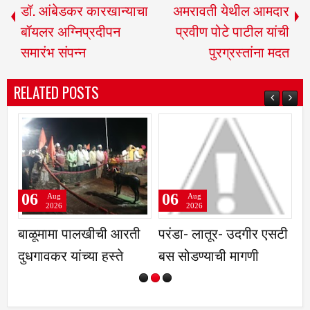
डॉ. आंबेडकर कारखान्याचा
अमरावती येथील आमदार
बॉयलर अग्निप्रदीपन
प्रवीण पोटे पाटील यांची
समारंभ संपन्न
पुरग्रस्तांना मदत
RELATED POSTS
06
06
Aug
Aug
2026
2026
बाळूमामा पालखीची आरती
परंडा- लातूर- उदगीर एसटी
रा
दुधगावकर यांच्या हस्ते
बस सोडण्याची मागणी
मो
अर
ना