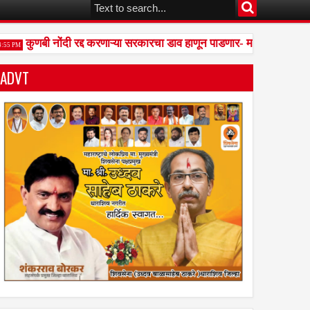
कुणबी नोंदी रद्द करणाऱ्या सरकारचा डाव हाणून पाडणार- मनोज जरांगे पाटील
 PM
ADVT