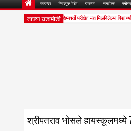
महाराष्ट्र
निवडणुक विशेष
राजकीय
सामाजिक
मनोरं
ताज्या घडामोडी
श्रीपतराव भोसले हायस्कूलमध्ये शिष्यवर्ती परीक्षेत यश मिळविलेल्या विद्यार्थ्यांच
श्रीपतराव भोसले हायस्कूलमध्ये 7