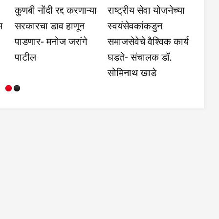
नी व
श्रीपतराव भोसले
अभ्यासाच्या जोरावर
डेशनच्या
हायस्कूलमध्ये शिष्यवर्ती
जगात जाता येते- उल्हास
गाव
परीक्षेत यश मिळविलेल्या
शिनगारे
ार्थ्यांना
विद्यार्थ्यांचा सत्कार