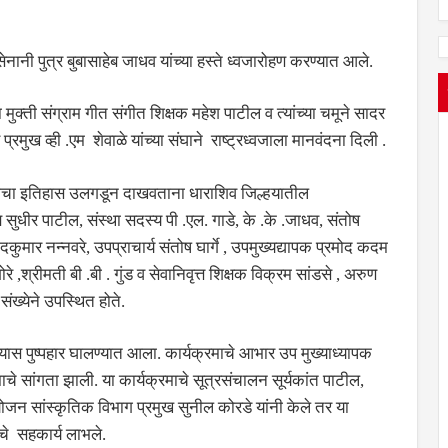
य सेनानी पुत्र बुबासाहेब जाधव यांच्या हस्ते ध्वजारोहण करण्यात आले.
डा मुक्ती संग्राम गीत संगीत शिक्षक महेश पाटील व त्यांच्या चमूने सादर
प्रमुख व्ही .एम शेवाळे यांच्या संघाने राष्ट्रध्वजाला मानवंदना दिली .
ंग्रामाचा इतिहास उलगडून दाखवताना धाराशिव जिल्हयातील
्ष सुधीर पाटील, संस्था सदस्य पी .एल. गाडे, के .के .जाधव, संतोष
दकुमार नन्नवरे, उपप्राचार्य संतोष घार्गे , उपमुख्यद्यापक प्रमोद कदम
रे ,श्रीमती बी .बी . गुंड व सेवानिवृत्त शिक्षक विक्रम सांडसे , अरुण
 संख्येने उपस्थित होते.
पुतळ्यास पुष्पहार घालण्यात आला. कार्यक्रमाचे आभार उप मुख्याध्यापक
माचे सांगता झाली. या कार्यक्रमाचे सूत्रसंचालन सूर्यकांत पाटील,
योजन सांस्कृतिक विभाग प्रमुख सुनील कोरडे यांनी केले तर या
ंचे सहकार्य लाभले.