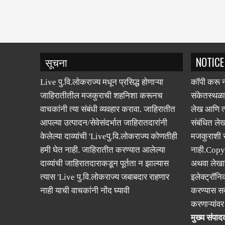
सूचना
NOTICE
Live पु.वि.लोकराज्य मधून प्रसिद्ध होणाऱ्या
कॉपी करू न
जाहिरातीतील मजकुराची शहनिशा करूनच
संकेतस्थळा
वाचकांनी त्या संबंधी व्यवहार करावा. जाहिरातीत
लेख आणि त्
आपल्या उत्पादन/सेवेसंदर्भात जाहिरातदारांनी
संबंधित लेख
केलेल्या दाव्यांची 'Liveपु.वि.लोकराज्य कोणतीही
मजकुराशी
हमी घेत नाही. जाहिरातीत करण्यात आलेल्या
नाही.Copy
दाव्यांची जाहिरातदाराकडून पूर्तता न झाल्यास
अथवा लेखात
त्यास 'Live पु.वि.लोकराज्य जबाबदार राहणार
इलेक्ट्रॉनि
नाही याची वाचकांनी नोंद घ्यावी
करण्यास सक
करणाऱ्यांव
मुख्य संपादक