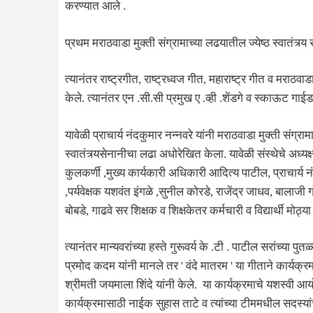
करण्यात आले .
प्रथम मराठवाडा मुक्ती संग्रामाच्या लढयातील ज्येष्ठ स्वातंत्र्
त्यानंतर राष्ट्रगीत, राष्ट्रध्वज गीत, महाराष्ट्र गीत व मराठवा
केले. त्यानंतर एन .सी.सी प्रमुख ए .व्ही .शेंडगे व स्काऊट गाईड 
यावेळी प्राचार्य नंदकुमार नन्नवरे यांनी मराठवाडा मुक्ती स
स्वातंत्र्यसेनानीचा लढा अधोरेखित केला. यावेळी संस्थेचे अध्यक
कुलकर्णी ,मुख्य कार्यकारी अधिकारी आदित्य पाटील, प्राचार्य नं
,पर्यवेक्षक यशवंत इंगळे ,सुनील कोरडे, राजेंद्र जाधव, बालाजी गो
बोबडे, गाढवे सर शिक्षक व शिक्षकेतर कर्मचारी व विद्यार्थी मोठ्या
त्यानंतर मान्यवरांच्या हस्ते गुरूवर्य के .टी . पाटील सरांच्या 
प्रमोद कदम यांनी मानले तर ' वंदे मातरम ' या गीताने कार्यक्र
श्रीमती जयमाला शिंदे यांनी केले. या कार्यक्रमाचे यशस्वी आ
कार्यक्रमासाठी नाईक सुहास ताटे व त्यांच्या टीममधील सदस्या