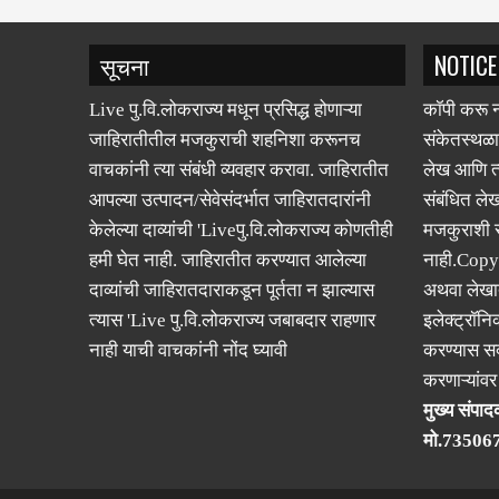
सूचना
NOTICE
Live पु.वि.लोकराज्य मधून प्रसिद्ध होणाऱ्या
कॉपी करू न
जाहिरातीतील मजकुराची शहनिशा करूनच
संकेतस्थळा
वाचकांनी त्या संबंधी व्यवहार करावा. जाहिरातीत
लेख आणि त्
आपल्या उत्पादन/सेवेसंदर्भात जाहिरातदारांनी
संबंधित लेख
केलेल्या दाव्यांची 'Liveपु.वि.लोकराज्य कोणतीही
मजकुराशी
हमी घेत नाही. जाहिरातीत करण्यात आलेल्या
नाही.Copy
दाव्यांची जाहिरातदाराकडून पूर्तता न झाल्यास
अथवा लेखात
त्यास 'Live पु.वि.लोकराज्य जबाबदार राहणार
इलेक्ट्रॉनि
नाही याची वाचकांनी नोंद घ्यावी
करण्यास सक
करणाऱ्यांव
मुख्य संपादक
मो.73506