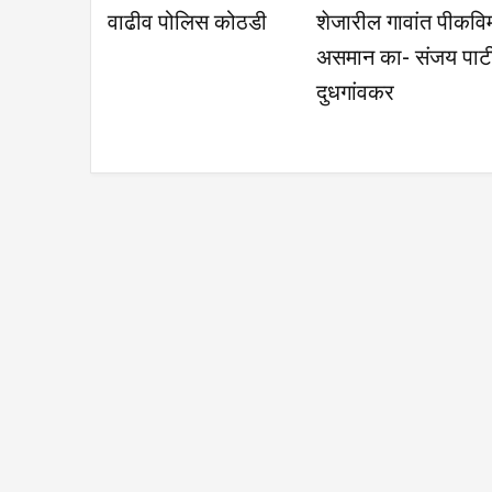
जिल्हास्तरीय नासा
सेनेच्या जिल्हा बैठकीत
ग्राम
परीक्षेसाठी निवड
नवीन पदाधिकाऱ्यांची
निवड