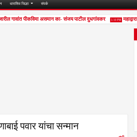
जन
धाराशिव जिल्हा
संपर्क
रील गावांत पीकविमा असमान का- संजय पाटील दुधगांवकर
महाद्वारा
5:10 PM
ुणाबाई पवार यांचा सन्मान