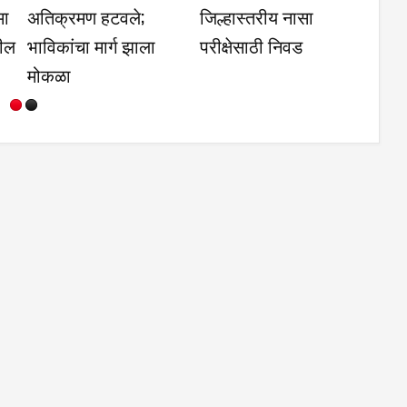
संघ सभा संपन्न
वाढीव पोलिस कोठडी
शेजारील गावां
असमान का- स
दुधगांवकर