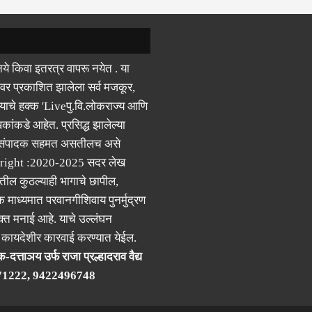
ये किवा इतरत्र वापरू नयेत . या
वर प्रकाशित झालेला सर्व मजकूर,
याचे हक्क 'Liveपु.वि.लोकराज्य आणि
कांकडे आहेत. प्रसिद्ध झालेल्या
 संपादक सहमत असतीलच असे
right :2020-2025 सदर लेख
ील कुठल्याही भागाचे छापील,
क माध्यमात परवानगीशिवाय पुनर्मुद्रण
्त मनाई आहे. याचे उल्लंघन
र कायदेशीर कारवाई करण्यात येईल.
-दत्ताञय उर्फ राजा प्रल्हादराव वैद्य
71222, 9422496748