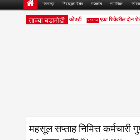
महाराष्ट्र
निवडणुक विशेष
राजकीय
सामाजिक
मनोरं
ताज्या घडामोडी
आरोपीना सोमवारपर्यंत वाढीव पोलिस कोठडी
एका शिवेवरील दोन शेजा
5:10 PM
महसूल सप्ताह निमित्त कर्मचारी ग