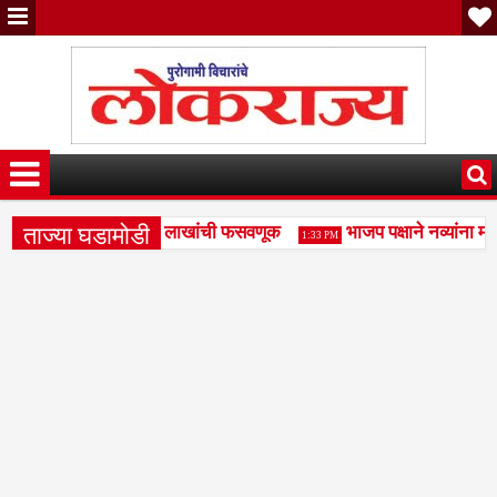
ताज्या घडामोडी
्री व्यवहारातून साडेदहा लाखांची फसवणूक
भाजप पक्षाने नव्यांना म
1:33 PM
ट्रॅव्हल्स बसच्या नावाखाली 17.71 लाखांची फसवणूक
पैसे घेऊन जमिनीच
4:58 PM