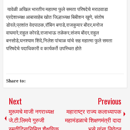
यावेळी अखिल भारतीय महात्मा फुले समता परिषदेचे मराठवाडा
प्रदेशाध्यक्ष आबासाहेब खोत जिल्हाध्यक्ष बिबीशन खुणे, संतोष
डोरले,प्रशांत वेदपाठक,रॉबिन बगाडे,राजकुमार बोंदर,मनोज
वाघमारे,राहुल कोरडे,राजाभाऊ तळेकर,संजय बोंदर,राहुल
बनसोडे,घनश्याम शिंदे,निलेश पांचाळ यांचे सह महात्मा फुले समता
परिषदेचे पदाधिकारी व कार्यकर्ते उपस्थित होते
Share to:
Next
Previous
मुरूमचे माजी नगराध्यक्ष
महाराष्ट्र राज्य कलाध्यापक
जे.टी.लिमये गुरुजी
महामंडळाचे शिक्षणमंत्री दादा
स्मृतीदिनानिमित्त शैक्षणिक
भुसे यांना निवेदन