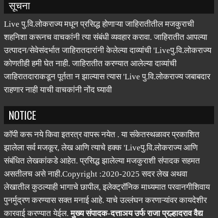
सूचना
Live पु.वि.लोकराज्य मधून प्रसिद्ध होणाऱ्या जाहिरातीतील मजकुराची
शहनिशा करूनच वाचकांनी त्या संबंधी व्यवहार करावा. जाहिरातीत आपल्या
उत्पादन/सेवेसंदर्भात जाहिरातदारांनी केलेल्या दाव्यांची 'Liveपु.वि.लोकराज्य
कोणतीही हमी घेत नाही. जाहिरातीत करण्यात आलेल्या दाव्यांची
जाहिरातदाराकडून पूर्तता न झाल्यास त्यास 'Live पु.वि.लोकराज्य जबाबदार
राहणार नाही याची वाचकांनी नोंद घ्यावी
NOTICE
कॉपी करू नये किवा इतरत्र वापरू नयेत . या संकेतस्थळावर प्रकाशित
झालेला सर्व मजकूर, लेख आणि त्याचे हक्क 'Liveपु.वि.लोकराज्य आणि
संबंधित लेखकांकडे आहेत. प्रसिद्ध झालेल्या मजकुराशी संपादक सहमत
असतीलच असे नाही.Copyright :2020-2025 सदर लेख अथवा
लेखातील कुठल्याही भागाचे छापील, इलेक्ट्रॉनिक माध्यमात परवानगीशिवाय
पुनर्मुद्रण करण्यास सक्त मनाई आहे. याचे उल्लंघन करणाऱ्यांवर कायदेशीर
कारवाई करण्यात येईल.
मुख्य संपादक-दत्ताञय उर्फ राजा प्रल्हादराव वैद्य