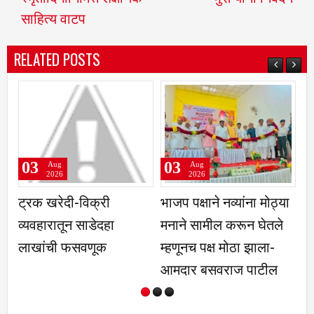
साहित्य वाटप
RELATED POSTS
03
03
03
Aug
Aug
2026
2026
ट्रक खरेदी-विक्री
भाजप पक्षाने नव्यांना मोठ्या
आत्म
व्यवहारातून साडेदहा
मनाने सामील करून घेतले
स्पर्
लाखांची फसवणूक
म्हणूनच पक्ष मोठा झाला-
गफूर
आमदार बसवराज पाटील