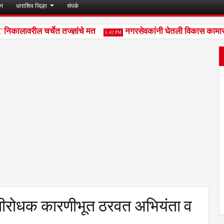
जन
धाराशिव जिल्हा
संपर्क
कालावरील चर्चेत तज्ज्ञांचे मत
नगरसेवकांनी घेतली विकास कामासंदर्
5:42 PM
तीरोधक कारणीभूत ठरवत अभियंता व