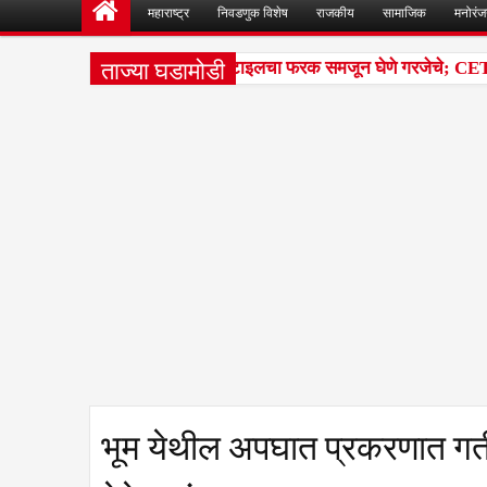
महाराष्ट्र
निवडणुक विशेष
राजकीय
सामाजिक
मनोरं
ताज्या घडामोडी
रवेश परीक्षांतील टक्केवारी आणि पर्सेंटाइलचा फरक समजून घेणे गरजेचे; CET नि
भूम येथील अपघात प्रकरणात ग