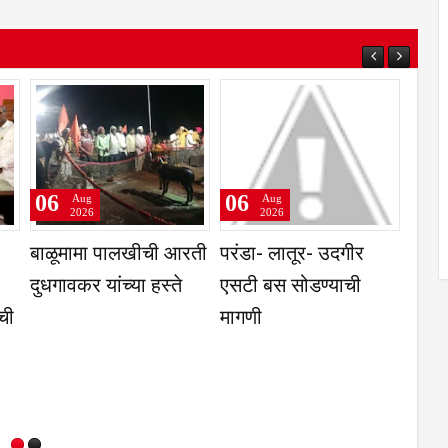
6
06
06
Aug
Aug
Aug
2026
2026
2026
षिउत्पन्न बाजार समिती,
प्रवेश परीक्षांतील
नगरसेवकांनी
जापूर ज्वारी व गहू या
टक्केवारी आणि
विकास कामास
कास उच्चांकी भाव
पर्सेंटाइलचा फरक समजून
उपविभागीय अ
घेणे गरजेचे; CET
भेट
निकालावरील चर्चेत
तज्ज्ञांचे मत