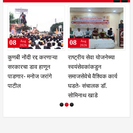
08
08
08
Aug
Aug
2026
2026
कुणबी नोंदी रद्द करणाऱ्या
राष्ट्रीय सेवा योजनेच्या
धारा
सरकारचा डाव हाणून
स्वयंसेवकांकडुन
रोजी
पाडणार- मनोज जरांगे
समाजसेवेचे वैश्विक कार्य
महावि
पाटील
घडते- संचालक डॉ.
दीनद
सोमिनाथ खाडे
मेळाव