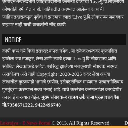
उत्पादन/सेवेसंदर्भात जाहिरातदारांनी केलेल्या दाव्यांची 'Liveपु.वि.लोकराज्य
कोणतीही हमी घेत नाही. जाहिरातीत करण्यात आलेल्या दाव्यांची
जाहिरातदाराकडून पूर्तता न झाल्यास त्यास 'Live पु.वि.लोकराज्य जबाबदार
राहणार नाही याची वाचकांनी नोंद घ्यावी
NOTICE
कॉपी करू नये किवा इतरत्र वापरू नयेत . या संकेतस्थळावर प्रकाशित
झालेला सर्व मजकूर, लेख आणि त्याचे हक्क 'Liveपु.वि.लोकराज्य आणि
संबंधित लेखकांकडे आहेत. प्रसिद्ध झालेल्या मजकुराशी संपादक सहमत
असतीलच असे नाही.Copyright :2020-2025 सदर लेख अथवा
लेखातील कुठल्याही भागाचे छापील, इलेक्ट्रॉनिक माध्यमात परवानगीशिवाय
पुनर्मुद्रण करण्यास सक्त मनाई आहे. याचे उल्लंघन करणाऱ्यांवर कायदेशीर
कारवाई करण्यात येईल.
मुख्य संपादक-दत्ताञय उर्फ राजा प्रल्हादराव वैद्य
मो.7350671222, 9422496748
Lokrajya - E News Portal
© 2013. All Rights Reserved.
D