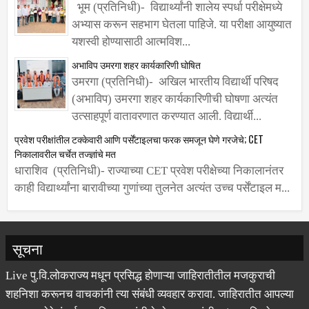
भूम (प्रतिनिधी)- विद्यार्थ्यांनी शालेय स्पर्धा परीक्षेमध्ये
अभ्यास करून सहभाग घेतला पाहिजे. या परीक्षा आयुष्यात
यशस्वी होण्यासाठी आत्मविश...
अभाविप उमरगा शहर कार्यकारिणी घोषित
उमरगा (प्रतिनिधी)- अखिल भारतीय विद्यार्थी परिषद
(अभाविप) उमरगा शहर कार्यकारिणीची घोषणा अत्यंत
उत्साहपूर्ण वातावरणात करण्यात आली. विद्यार्थी...
प्रवेश परीक्षांतील टक्केवारी आणि पर्सेंटाइलचा फरक समजून घेणे गरजेचे; CET
निकालावरील चर्चेत तज्ज्ञांचे मत
धाराशिव (प्रतिनिधी)- राज्याच्या CET प्रवेश परीक्षेच्या निकालानंतर
काही विद्यार्थ्यांना बारावीच्या गुणांच्या तुलनेत अत्यंत उच्च पर्सेंटाइल म...
सूचना
Live पु.वि.लोकराज्य मधून प्रसिद्ध होणाऱ्या जाहिरातीतील मजकुराची
शहनिशा करूनच वाचकांनी त्या संबंधी व्यवहार करावा. जाहिरातीत आपल्या