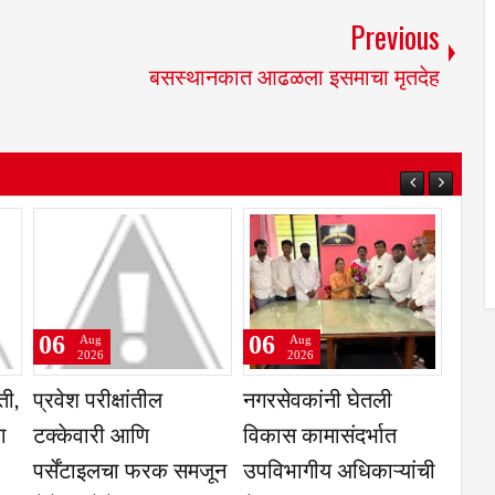
Previous
बसस्थानकात आढळला इसमाचा मृतदेह
06
06
Aug
Aug
2026
2026
दगीर
रात्री सात ते नऊ पर्यंत
कृषिउत्पन्न बाजार समिती,
ाची
मोबाईल व टीव्ही बंद,
तुळजापूर ज्वारी व गहू या
अर्चनाताई पाटील यांच्या
पिकास उच्चांकी भाव