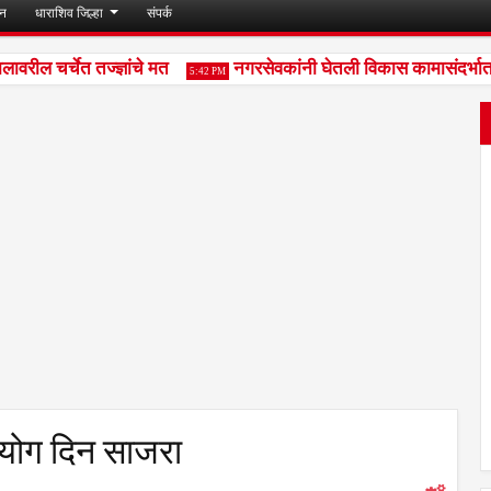
जन
धाराशिव जिल्हा
संपर्क
ल चर्चेत तज्ज्ञांचे मत
नगरसेवकांनी घेतली विकास कामासंदर्भात उप
5:42 PM
 योग दिन साजरा