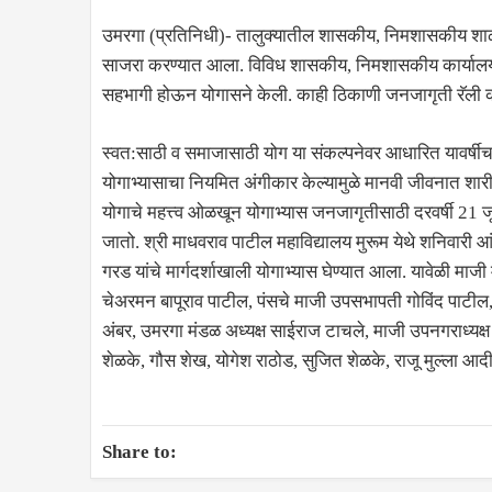
उमरगा (प्रतिनिधी)- तालुक्यातील शासकीय, निमशासकीय शाळा,
साजरा करण्यात आला. विविध शासकीय, निमशासकीय कार्यालयातील
सहभागी होऊन योगासने केली. काही ठिकाणी जनजागृती रॅली
स्वत:साठी व समाजासाठी योग या संकल्पनेवर आधारित यावर्षी
योगाभ्यासाचा नियमित अंगीकार केल्यामुळे मानवी जीवनात शा
योगाचे महत्त्व ओळखून योगाभ्यास जनजागृतीसाठी दरवर्षी 21 
जातो. श्री माधवराव पाटील महाविद्यालय मुरूम येथे शनिवारी 
गरड यांचे मार्गदर्शाखाली योगाभ्यास घेण्यात आला. यावेळी माजी 
चेअरमन बापूराव पाटील, पंसचे माजी उपसभापती गोविंद पाटील, 
अंबर, उमरगा मंडळ अध्यक्ष साईराज टाचले, माजी उपनगराध्यक्ष श्
शेळके, गौस शेख, योगेश राठोड, सुजित शेळके, राजू मुल्ला आदी
Share to: