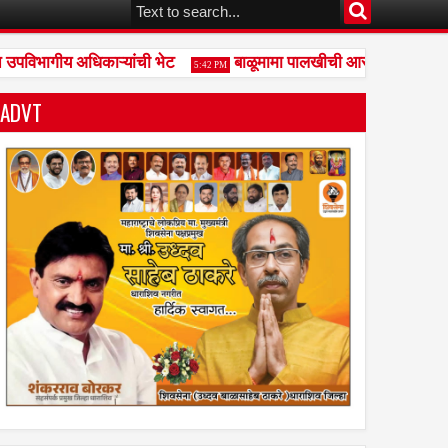
विभागीय अधिकाऱ्यांची भेट
बाळूमामा पालखीची आरती दुधगावकर यांच्
5:42 PM
ADVT