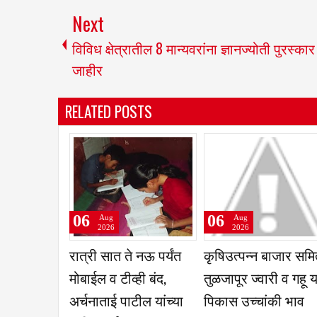
Next
विविध क्षेत्रातील 8 मान्यवरांना ज्ञानज्योती पुरस्कार
जाहीर
RELATED POSTS
06
06
ug
Aug
Aug
26
2026
2026
कांनी घेतली
बाळूमामा पालखीची आरती
परंडा- लातूर- उ
कामासंदर्भात
दुधगावकर यांच्या हस्ते
एसटी बस सोडण्य
गीय अधिकाऱ्यांची
मागणी