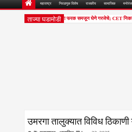
महाराष्ट्र
निवडणुक विशेष
राजकीय
सामाजिक
मनोरं
ताज्या घडामोडी
ीक्षांतील टक्केवारी आणि पर्सेंटाइलचा फरक समजून घेणे गरजेचे; CET निकालावरी
उमरगा तालुक्यात विविध ठिकाणी