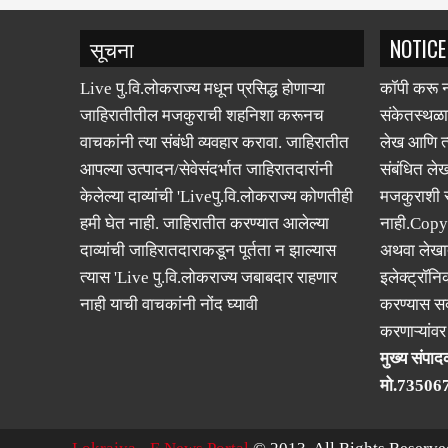
सूचना
NOTICE
Live पु.वि.लोकराज्य मधून प्रसिद्ध होणाऱ्या
कॉपी करू न
जाहिरातीतील मजकुराची शहनिशा करूनच
संकेतस्थळा
वाचकांनी त्या संबंधी व्यवहार करावा. जाहिरातीत
लेख आणि त्
आपल्या उत्पादन/सेवेसंदर्भात जाहिरातदारांनी
संबंधित लेख
केलेल्या दाव्यांची 'Liveपु.वि.लोकराज्य कोणतीही
मजकुराशी
हमी घेत नाही. जाहिरातीत करण्यात आलेल्या
नाही.Copy
दाव्यांची जाहिरातदाराकडून पूर्तता न झाल्यास
अथवा लेखात
त्यास 'Live पु.वि.लोकराज्य जबाबदार राहणार
इलेक्ट्रॉनि
नाही याची वाचकांनी नोंद घ्यावी
करण्यास सक
करणाऱ्यांव
मुख्य संपादक
मो.73506
Lokrajya - E News Portal
© 2013. All Rights Reserve