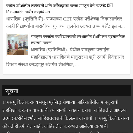
उत्साहपूर्ण वातावरणात करण्यात आली. विद्यार्थी...
प्रवेश परीक्षांतील टक्केवारी आणि पर्सेंटाइलचा फरक समजून घेणे गरजेचे; CET
निकालावरील चर्चेत तज्ज्ञांचे मत
धाराशिव (प्रतिनिधी)- राज्याच्या CET प्रवेश परीक्षेच्या निकालानंतर
काही विद्यार्थ्यांना बारावीच्या गुणांच्या तुलनेत अत्यंत उच्च पर्सेंटाइल म...
रामकृष्ण परमहंस महाविद्यालयाची संस्थातंर्गत शैक्षणिक व प्रशासनिक
तपासणी संपन्न
धाराशिव (प्रतिनिधी)- येथील रामकृष्ण परमहंस
महाविद्यालय धाराशिवचे मातृसंस्था श्री स्वामी विवेकानंद
शिक्षण संस्था कोल्हापूर अंतर्गत शैक्षणिक, ...
सूचना
Live पु.वि.लोकराज्य मधून प्रसिद्ध होणाऱ्या जाहिरातीतील मजकुराची
शहनिशा करूनच वाचकांनी त्या संबंधी व्यवहार करावा. जाहिरातीत आपल्या
उत्पादन/सेवेसंदर्भात जाहिरातदारांनी केलेल्या दाव्यांची 'Liveपु.वि.लोकराज्य
कोणतीही हमी घेत नाही. जाहिरातीत करण्यात आलेल्या दाव्यांची