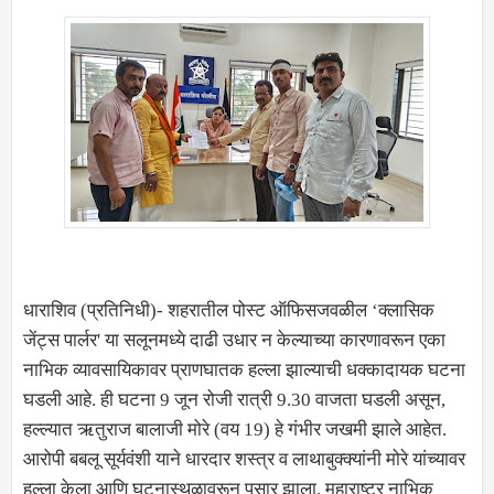
धाराशिव (प्रतिनिधी)- शहरातील पोस्ट ऑफिसजवळील ‌‘क्लासिक
जेंट्स पार्लर' या सलूनमध्ये दाढी उधार न केल्याच्या कारणावरून एका
नाभिक व्यावसायिकावर प्राणघातक हल्ला झाल्याची धक्कादायक घटना
घडली आहे. ही घटना 9 जून रोजी रात्री 9.30 वाजता घडली असून,
हल्ल्यात ऋतुराज बालाजी मोरे (वय 19) हे गंभीर जखमी झाले आहेत.
आरोपी बबलू सूर्यवंशी याने धारदार शस्त्र व लाथाबुक्क्यांनी मोरे यांच्यावर
हल्ला केला आणि घटनास्थळावरून पसार झाला. महाराष्ट्र नाभिक