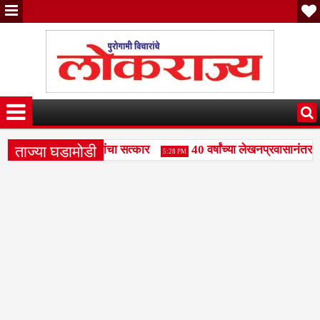
ताज्या घडामोडी
संजय पाटील दुधगावकर यांचा सत्कार
40 वर्षांच्या लेखनप्रवासानंतर दि
5:28 PM
महामंडळाला बळकटी द्या- राजभाऊ पाकले
वक्तृत्व स्पर्धेत रामकृष्ण 
3:49 PM