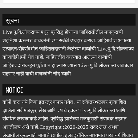
सूचना
Live पु.वि.लोकराज्य मधून प्रसिद्ध होणाऱ्या जाहिरातीतील मजकुराची
शहनिशा करूनच वाचकांनी त्या संबंधी व्यवहार करावा. जाहिरातीत आपल्या
उत्पादन/सेवेसंदर्भात जाहिरातदारांनी केलेल्या दाव्यांची 'Liveपु.वि.लोकराज्य
कोणतीही हमी घेत नाही. जाहिरातीत करण्यात आलेल्या दाव्यांची
जाहिरातदाराकडून पूर्तता न झाल्यास त्यास 'Live पु.वि.लोकराज्य जबाबदार
राहणार नाही याची वाचकांनी नोंद घ्यावी
NOTICE
कॉपी करू नये किवा इतरत्र वापरू नयेत . या संकेतस्थळावर प्रकाशित
झालेला सर्व मजकूर, लेख आणि त्याचे हक्क 'Liveपु.वि.लोकराज्य आणि
संबंधित लेखकांकडे आहेत. प्रसिद्ध झालेल्या मजकुराशी संपादक सहमत
असतीलच असे नाही.Copyright :2020-2025 सदर लेख अथवा
लेखातील कुठल्याही भागाचे छापील, इलेक्ट्रॉनिक माध्यमात परवानगीशिवाय