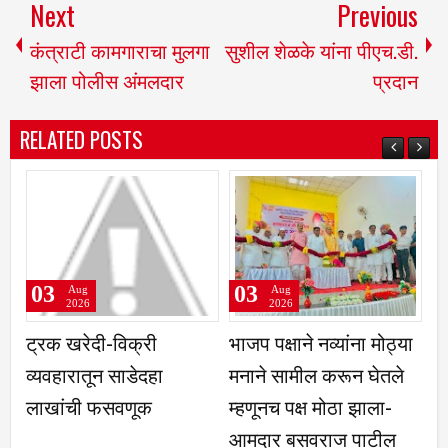
Next
Previous
कंत्राटी कामगाराचा मुलगा
सुशील शेळके यांना पीएच.डी.
झाला पोलीस अंमलदार
प्रदान
RELATED POSTS
03
03
Aug
Aug
2026
2026
ट्रक खरेदी-विक्री
भाजप पक्षाने नव्यांना मोठ्या
आत
व्यवहारातून साडेदहा
मनाने सामील करून घेतले
स्
लाखांची फसवणूक
म्हणूनच पक्ष मोठा झाला-
ग
आमदार बसवराज पाटील