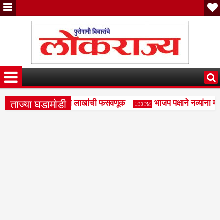
ताज्या घडामोडी
क्री व्यवहारातून साडेदहा लाखांची फसवणूक
भाजप पक्षाने नव्यांना 
1:33 PM
 ट्रॅव्हल्स बसच्या नावाखाली 17.71 लाखांची फसवणूक
पैसे घेऊन जमिनी
4:58 PM