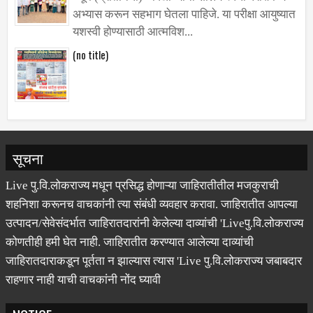
भूम (प्रतिनिधी)- विद्यार्थ्यांनी शालेय स्पर्धा परीक्षेमध्ये
अभ्यास करून सहभाग घेतला पाहिजे. या परीक्षा आयुष्यात
यशस्वी होण्यासाठी आत्मविश...
(no title)
सूचना
Live पु.वि.लोकराज्य मधून प्रसिद्ध होणाऱ्या जाहिरातीतील मजकुराची
शहनिशा करूनच वाचकांनी त्या संबंधी व्यवहार करावा. जाहिरातीत आपल्या
उत्पादन/सेवेसंदर्भात जाहिरातदारांनी केलेल्या दाव्यांची 'Liveपु.वि.लोकराज्य
कोणतीही हमी घेत नाही. जाहिरातीत करण्यात आलेल्या दाव्यांची
जाहिरातदाराकडून पूर्तता न झाल्यास त्यास 'Live पु.वि.लोकराज्य जबाबदार
राहणार नाही याची वाचकांनी नोंद घ्यावी