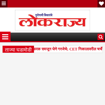
ताज्या घडामोडी
्केवारी आणि पर्सेंटाइलचा फरक समजून घेणे गरजेचे; CET निकालावरील चर्चेत तज्
14 मंडळांसह 43 मंडळांना पिक कापणी प्रयोगाद्वारे देण्यासंदर्भात सुनावणी घ्