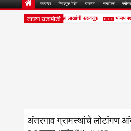
महाराष्ट्र
निवडणुक विशेष
राजकीय
सामाजिक
मनोरं
ताज्या घडामोडी
रक खरेदी-विक्री व्यवहारातून साडेदहा लाखांची फसवणूक
भाजप पक्षान
1:33 PM
अंतरगाव ग्रामस्थांचे लोटांगण आ