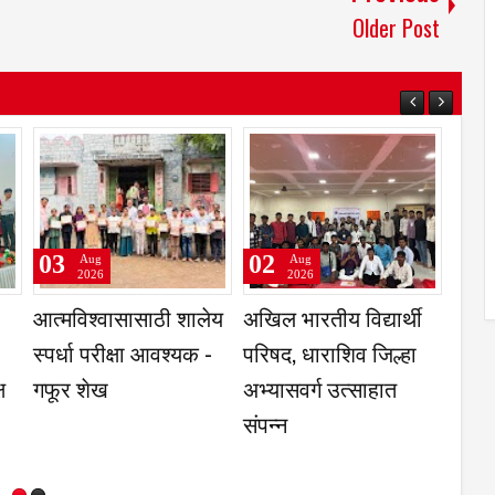
Older Post
03
03
Aug
Aug
Aug
2026
2026
2026
 समाज संघटनेच्या
ट्रक खरेदी-विक्री
भाजप पक्षाने नव्
 तालुकाध्यक्षपदी
व्यवहारातून साडेदहा
मोठ्या मनाने स
ेश्वर कलशेट्टी;
लाखांची फसवणूक
करून घेतले म्ह
न विस्तारावर भर
मोठा झाला- आ
बसवराज पाटी