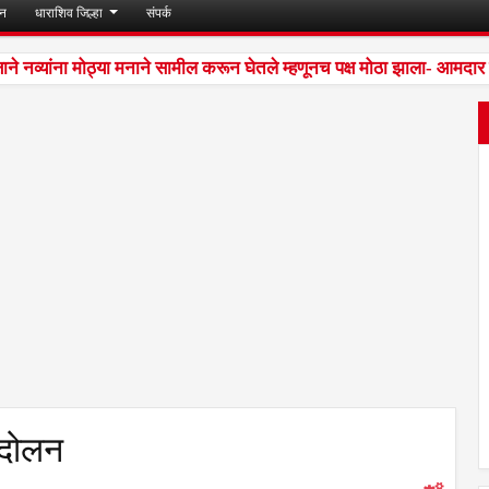
जन
धाराशिव जिल्हा
संपर्क
े नव्यांना मोठ्या मनाने सामील करून घेतले म्हणूनच पक्ष मोठा झाला- आमदार 
ंदोलन