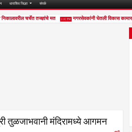
जन
धाराशिव जिल्हा
संपर्क
ालावरील चर्चेत तज्ज्ञांचे मत
नगरसेवकांनी घेतली विकास कामासंदर्भ
5:42 PM
श्री तुळजाभवानी मंदिरामध्ये आगमन