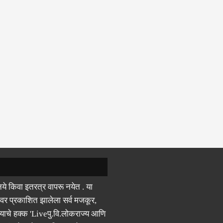
ये किवा इतरत्र वापरू नयेत . या
वर प्रकाशित झालेला सर्व मजकूर,
याचे हक्क 'Liveपु.वि.लोकराज्य आणि