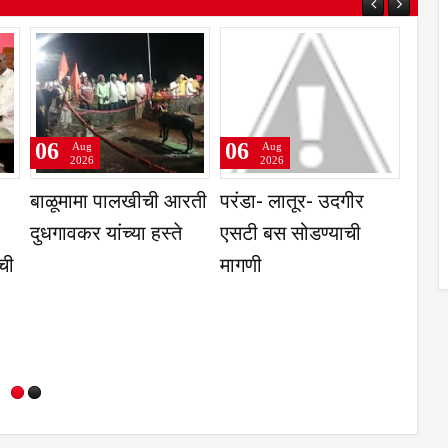
06
06
Aug
Aug
2026
2026
समिती,
प्रवेश परीक्षांतील
नगरसेवकांनी घेतली
हू या
टक्केवारी आणि
विकास कामासंदर्भात
व
पर्सेंटाइलचा फरक समजून
उपविभागीय अधिकाऱ्यांची
घेणे गरजेचे; CET
भेट
निकालावरील चर्चेत
तज्ज्ञांचे मत