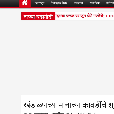
महाराष्ट्र
निवडणुक विशेष
राजकीय
सामाजिक
मनोरं
ताज्या घडामोडी
वेश परीक्षांतील टक्केवारी आणि पर्सेंटाइलचा फरक समजून घेणे गरजेचे; CET निक
खंडाळ्याच्या मानाच्या कावडींचे 