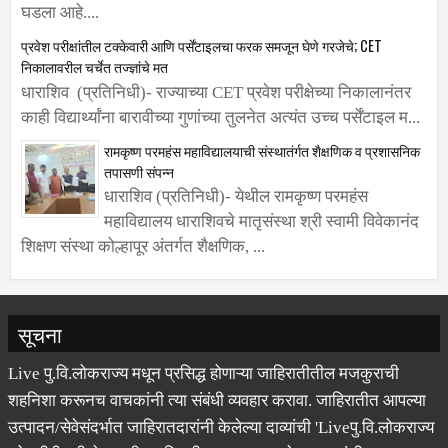
घडला आहे....
प्रवेश परीक्षांतील टक्केवारी आणि पर्सेंटाइलचा फरक समजून घेणे गरजेचे; CET
निकालावरील चर्चेत तज्ज्ञांचे मत
धाराशिव (प्रतिनिधी)- राज्याच्या CET प्रवेश परीक्षेच्या निकालानंतर
काही विद्यार्थ्यांना बारावीच्या गुणांच्या तुलनेत अत्यंत उच्च पर्सेंटाइल म...
रामकृष्ण परमहंस महाविद्यालयाची संस्थातंर्गत शैक्षणिक व प्रशासनिक
तपासणी संपन्न
धाराशिव (प्रतिनिधी)- येथील रामकृष्ण परमहंस
महाविद्यालय धाराशिवचे मातृसंस्था श्री स्वामी विवेकानंद
शिक्षण संस्था कोल्हापूर अंतर्गत शैक्षणिक, ...
सूचना
Live पु.वि.लोकराज्य मधून प्रसिद्ध होणाऱ्या जाहिरातीतील मजकुराची
शहनिशा करूनच वाचकांनी त्या संबंधी व्यवहार करावा. जाहिरातीत आपल्या
उत्पादन/सेवेसंदर्भात जाहिरातदारांनी केलेल्या दाव्यांची 'Liveपु.वि.लोकराज्य