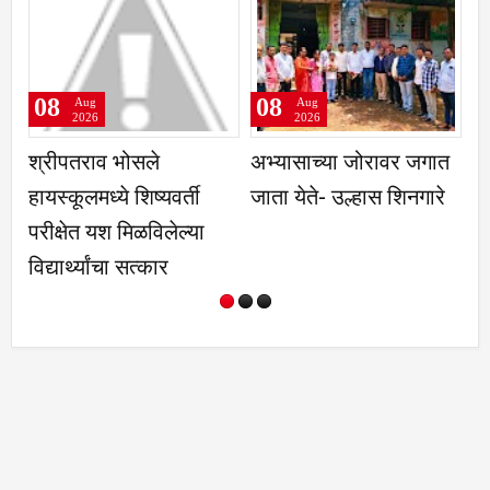
08
08
ug
Aug
Aug
26
2026
2026
राव भोसले
अभ्यासाच्या जोरावर जगात
कुणबी नोंदी रद
मध्ये शिष्यवर्ती
जाता येते- उल्हास शिनगारे
सरकारचा डाव
त यश मिळविलेल्या
पाडणार- मनोज
्यांचा सत्कार
पाटील