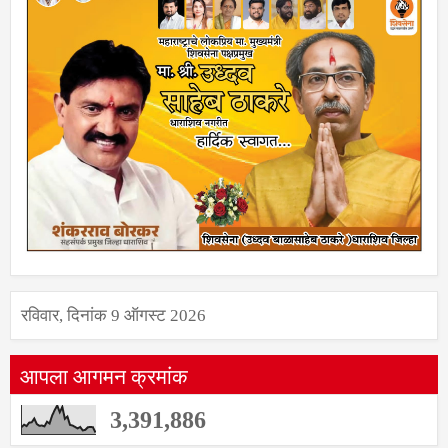
रविवार, दिनांक 9 ऑगस्ट 2026
आपला आगमन क्रमांक
3,391,886