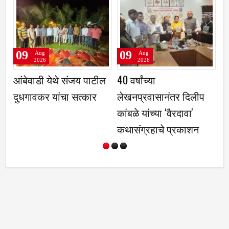
09
09
Aug
Aug
2026
2026
आंबेवाडी येथे संजय पाटील
40 वर्षांच्या
वन
दुधगावकर यांचा सत्कार
लेखनप्रवासानंतर दिलीप
जी
कांबळे यांच्या ‌‘वैरदावा'
आध
कथासंग्रहाचे प्रकाशन
स
कर
य