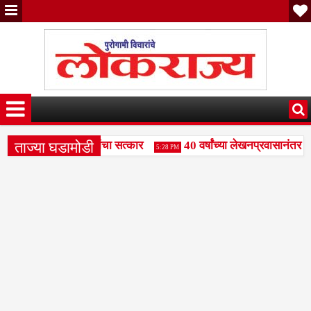
ताज्या घडामोडी
ंजय पाटील दुधगावकर यांचा सत्कार
40 वर्षांच्या लेखनप्रवासानंतर दिल
5:28 PM
महामंडळाला बळकटी द्या- राजभाऊ पाकले
वक्तृत्व स्पर्धेत रामकृष्ण प
3:49 PM