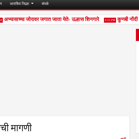
जन
धाराशिव जिल्हा
संपर्क
अभ्यासाच्या जोरावर जगात जाता येते- उल्हास शिनगारे
कुणबी नोंदी रद
4:55 PM
ाची मागणी