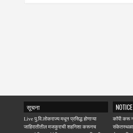
सूचना
NOTICE
Live पु.वि.लोकराज्य मधून प्रसिद्ध होणाऱ्या
कॉपी करू न
जाहिरातीतील मजकुराची शहनिशा करूनच
संकेतस्थळा