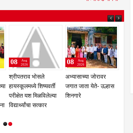
08
08
Aug
Aug
Aug
2026
2026
2026
ट्रीय सेवा योजनेच्या
धाराशिव येथे 11 ऑगस्ट
आय. के. एस. 
यंसेवकांकडुन
रोजी तेरणा अभियांत्रिकी
सेवा सहयोग फ
सेवेचे वैश्विक कार्य
महाविद्याल येथे पंडित
सहकार्याने स
े- संचालक डॉ.
दीनदयाल उपाध्याय
शाळेतील गरजू वि
िनाथ खाडे
रोजगार मेळावा
स्कूल किट व