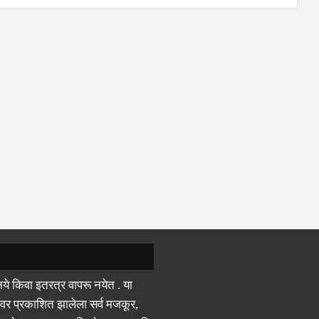
ये किवा इतरत्र वापरू नयेत . या
वर प्रकाशित झालेला सर्व मजकूर,