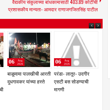
वैद्यकीय संकुलाच्या बांधकामासाठी 403.89 कोटींची
प्रशासकीय मान्यता- आमदार राणाजगजितसिंह पाटील
06
06
Aug
Aug
2026
2026
 समिती,
प्रवेश परीक्षांतील
नगरसेवकांनी घेतली
गहू या
टक्केवारी आणि
विकास कामासंदर्भात
भाव
पर्सेंटाइलचा फरक समजून
उपविभागीय अधिकाऱ्यांची
घेणे गरजेचे; CET
भेट
निकालावरील चर्चेत