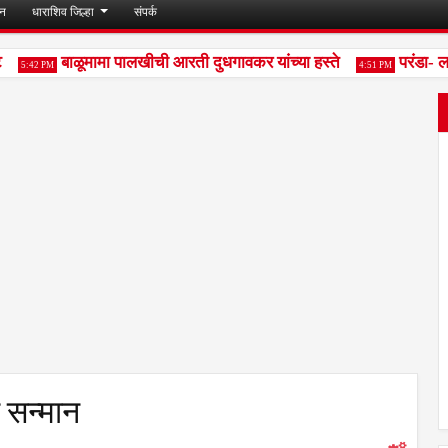
जन
धाराशिव जिल्हा
संपर्क
बाळूमामा पालखीची आरती दुधगावकर यांच्या हस्ते
परंडा- लात
5:42 PM
4:51 PM
 सन्मान