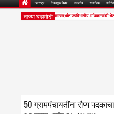
महाराष्ट्र
निवडणुक विशेष
राजकीय
सामाजिक
मनोरं
ताज्या घडामोडी
नगरसेवकांनी घेतली विकास कामासंदर्भात उपविभागीय अधिकाऱ्यांची भेट
 PM
50 ग्रामपंचायतींना रौप्य पदकाचा