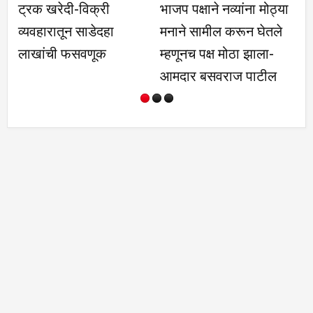
ट्रक खरेदी-विक्री
भाजप पक्षाने नव्यांना मोठ्या
आत
व्यवहारातून साडेदहा
मनाने सामील करून घेतले
स्
लाखांची फसवणूक
म्हणूनच पक्ष मोठा झाला-
ग
आमदार बसवराज पाटील