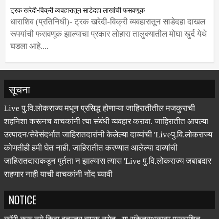
ट्रक खरेदी-विक्री व्यवहारातून साडेदहा लाखांची फसवणूक
धाराशिव (प्रतिनिधी)- ट्रक खरेदी-विक्री व्यवहारातून साडेदहा दाखल
रूपयांची फसवणूक झाल्याचा प्रकार लोहारा तालुक्यातील मोघा खुर्द येथे
घडला आहे....
सूचना
Live पु.वि.लोकराज्य मधून प्रसिद्ध होणाऱ्या जाहिरातीतील मजकुराची
शहनिशा करूनच वाचकांनी त्या संबंधी व्यवहार करावा. जाहिरातीत आपल्या
उत्पादन/सेवेसंदर्भात जाहिरातदारांनी केलेल्या दाव्यांची 'Liveपु.वि.लोकराज्य
कोणतीही हमी घेत नाही. जाहिरातीत करण्यात आलेल्या दाव्यांची
जाहिरातदाराकडून पूर्तता न झाल्यास त्यास 'Live पु.वि.लोकराज्य जबाबदार
राहणार नाही याची वाचकांनी नोंद घ्यावी
NOTICE