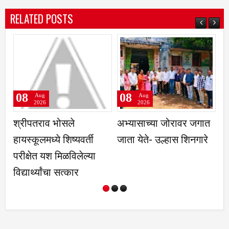
RELATED POSTS
08
08
Aug
Aug
2026
2026
श्रीपतराव भोसले
अभ्यासाच्या जोरावर जगात
कु
हायस्कूलमध्ये शिष्यवर्ती
जाता येते- उल्हास शिनगारे
स
परीक्षेत यश मिळविलेल्या
पा
विद्यार्थ्यांचा सत्कार
प