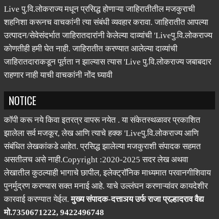
Live पु.वि.लोकराज्य मधून प्रसिद्ध होणाऱ्या जाहिरातीतील मजकुराची
शहनिशा करूनच वाचकांनी त्या संबंधी व्यवहार करावा. जाहिरातीत आपल्या
उत्पादन/सेवेसंदर्भात जाहिरातदारांनी केलेल्या दाव्यांची 'Liveपु.वि.लोकराज्य
कोणतीही हमी घेत नाही. जाहिरातीत करण्यात आलेल्या दाव्यांची
जाहिरातदाराकडून पूर्तता न झाल्यास त्यास 'Live पु.वि.लोकराज्य जबाबदार
राहणार नाही याची वाचकांनी नोंद घ्यावी
NOTICE
कॉपी करू नये किवा इतरत्र वापरू नयेत . या संकेतस्थळावर प्रकाशित
झालेला सर्व मजकूर, लेख आणि त्याचे हक्क 'Liveपु.वि.लोकराज्य आणि
संबंधित लेखकांकडे आहेत. प्रसिद्ध झालेल्या मजकुराशी संपादक सहमत
असतीलच असे नाही.Copyright :2020-2025 सदर लेख अथवा
लेखातील कुठल्याही भागाचे छापील, इलेक्ट्रॉनिक माध्यमात परवानगीशिवाय
पुनर्मुद्रण करण्यास सक्त मनाई आहे. याचे उल्लंघन करणाऱ्यांवर कायदेशीर
कारवाई करण्यात येईल.
मुख्य संपादक-दत्ताञय उर्फ राजा प्रल्हादराव वैद्य
मो.7350671222, 9422496748