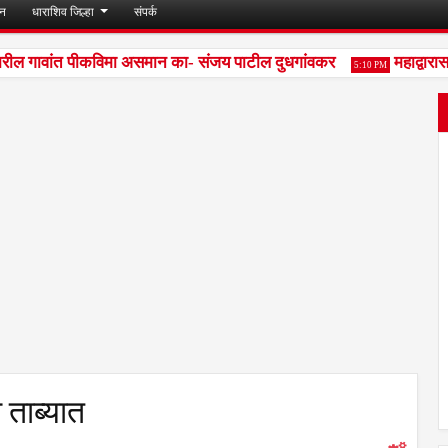
जन
धाराशिव जिल्हा
संपर्क
ल गावांत पीकविमा असमान का- संजय पाटील दुधगांवकर
महाद्वारासम
5:10 PM
ताब्यात