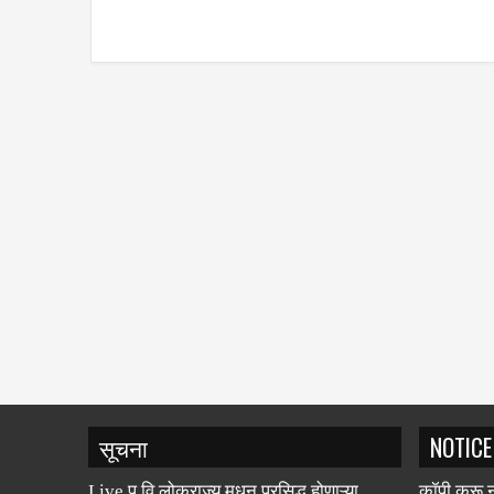
सूचना
NOTICE
Live पु.वि.लोकराज्य मधून प्रसिद्ध होणाऱ्या
कॉपी करू न