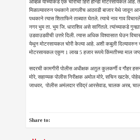
ओव्हळ यांच्याकडे एक चोरीची हिरो होंन्डा मोटरसायकल आहे. 
मिळाल्यावरुन पथकाने लागलीच आठवडी बाजार येथे जावून 
पथकाने त्यास शिताफिने ताब्यात घेतले. त्याचे नाव गाव विचारले अ
नगर भुम ता. भुम जि. धाराशिव असे सागिंतले. त्यांच्याकडे गुन्ह
उडवाउडवीची उत्तरे दिली. त्यास अधिक विश्वासात घेउन विचारप
येथुन मोटरसायकल चोरी केल्या आहे. अशी कबुली दिल्यावरुन नमुद
मोटरसायकल एकुण 1 लाख 5 हजार रूपये किंमतीच्या माल जप्
सदरची कामगीरी पोलीस अधीक्षक अतुल कुलकर्णी व गौहर हसन यांच
मोरे, सहाय्यक पोलीस निरीक्षक अमोल मोरे, सचिन खटके, पोह
जाधवर, पोलीस अमंलदार रविद्रं आरसेवाड, चालक अरब, चालक 
Share to: