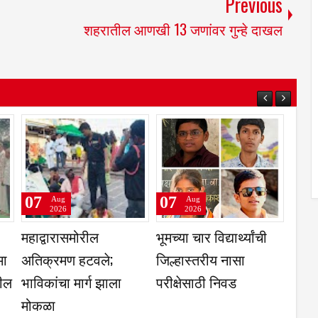
Previous
शहरातील आणखी 13 जणांवर गुन्हे दाखल
07
07
Aug
Aug
2026
2026
येथे महिला
2 आरोपीना सोमवारपर्यंत
एका शिवेवरील दोन
ा संपन्न
वाढीव पोलिस कोठडी
शेजारील गावांत पीकव
असमान का- संजय प
दुधगांवकर