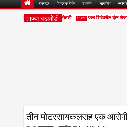
महाराष्ट्र
निवडणुक विशेष
राजकीय
सामाजिक
मनोरं
ताज्या घडामोडी
ोपीना सोमवारपर्यंत वाढीव पोलिस कोठडी
एका शिवेवरील दोन शेजारी
5:10 PM
तीन मोटरसायकलसह एक आरोपी 