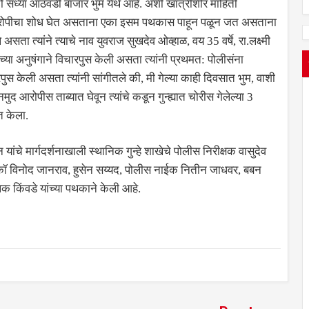
तो सध्या आठवडी बाजार भुम येथे आहे. अशी खात्रीशीर माहिती
आरोपीचा शोध घेत असताना एका इसम पथकास पाहून पळून जत असताना
सता त्यांने त्याचे नाव युवराज सुखदेव ओव्हाळ, वय 35 वर्षे, रा.लक्ष्मी
्याच्या अनुषंगाने विचारपुस केली असता त्यांनी प्रथमत: पोलीसंना
ुस केली असता त्यांनी सांगीतले की, मी गेल्या काही दिवसात भुम, वाशी
 आरोपीस ताब्यात घेवून त्यांचे कडून गुन्ह्यात चोरीस गेलेल्या 3
त केला.
े मार्गदर्शनाखाली स्थानिक गुन्हे शाखेचे पोलीस निरीक्षक वासुदेव
ेकॉ विनोद जानराव, हुसेन सय्यद, पोलीस नाईक नितीन जाधवर, बबन
किंवडे यांच्या पथकाने केली आहे.