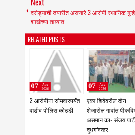
Next
दरोड्याची तयारीत असणारे 3 आरोपी स्थानिक गुन्हे
शाखेच्या ताब्यात
RELATED POSTS
07
07
07
Aug
Aug
Aug
2026
2026
2026
मच्या चार विद्यार्थ्यांची
धाराशीव रिपब्लिकन
गोपाळवाडी 
िल्हास्तरीय नासा
सेनेच्या जिल्हा बैठकीत
ग्रामसंघ सभ
रीक्षेसाठी निवड
नवीन पदाधिकाऱ्यांची
निवड