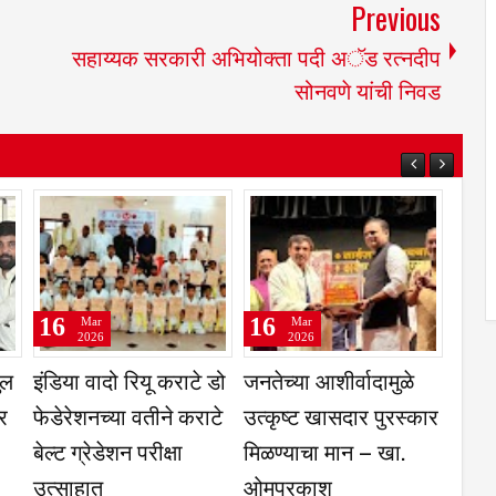
Previous
सहाय्यक सरकारी अभियोक्ता पदी अॅड रत्नदीप
सोनवणे यांची निवड
16
16
Mar
Mar
2026
2026
सरकारच्या
भाविकांसाठी सोयीचा मार्ग;
शरण पाटील यांचा मह
्य कारभारामुळे
दररोज ६ ते ८ हजार
विभागाच्या वतीने सत्
यंपाकाच्या गॅस
भाविकांच्या वाहनांची ये-
 सर्वाधिक
जा – वेळ, इंधन आणि