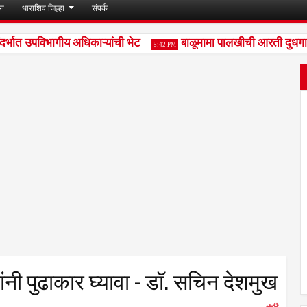
जन
धाराशिव जिल्हा
संपर्क
ात उपविभागीय अधिकाऱ्यांची भेट
बाळूमामा पालखीची आरती दुधगावकर य
5:42 PM
नी पुढाकार घ्यावा - डॉ. सचिन देशमुख