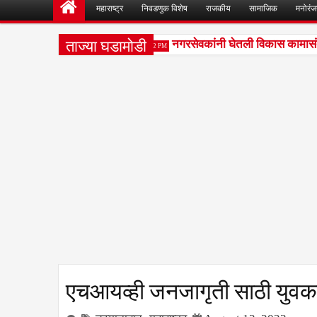
महाराष्ट्र
निवडणुक विशेष
राजकीय
सामाजिक
मनोरं
ताज्या घडामोडी
लावरील चर्चेत तज्ज्ञांचे मत
नगरसेवकांनी घेतली विकास कामासंदर्भ
5:42 PM
एचआयव्ही जनजागृती साठी युवकां