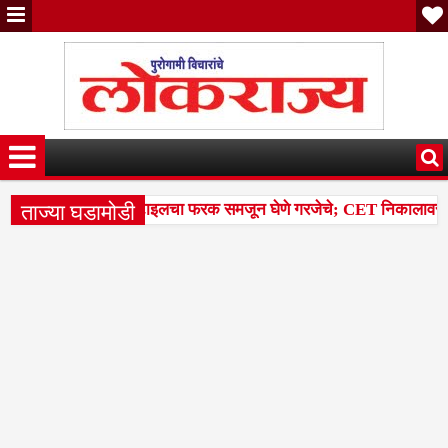
ताज्या घडामोडी
ांतील टक्केवारी आणि पर्सेंटाइलचा फरक समजून घेणे गरजेचे; CET निकालावरील चर
ळलेल्या 14 मंडळांसह 43 मंडळांना पिक कापणी प्रयोगाद्वारे देण्यासंदर्भात सु