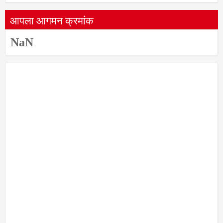
आपला आगमन क्रमांक
NaN