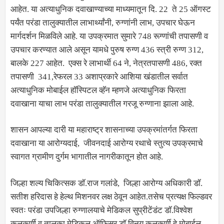
आहेत. या अत्याधुनिक दवाखाण्याच्या माध्यमातून दि. 22 ते 25 ऑगस्ट
पर्यंत परंडा तालुक्यातील लाभार्थ्यांनी, रुग्णांनी लाभ, उपचार घेऊन
मार्गदर्शन मिळविले आहे. या उपक्रमात सुमारे 748 रूग्णांची तपासणी व
उपचार करण्यात आले असून यामधे पुरुष रुग्ण 436 स्त्री रुग्ण 312,
बालके 227 आहेत. एक्स रे लाभार्थी 64 ने, नेत्रतपासणी 486, रक्त
तपासणी 341,रेफरल 33 अशाप्रकारे आशिया खंडातील सर्वात
अत्याधुनिक मोबाईल हॉस्पिटल व्हॅन म्हणजे अत्याधुनिक फिरता
दवाखाना याचा लाभ परंडा तालुक्यातील गरजू रुग्णाना झाला आहे.
शासन आपल्या दारी या महाराष्ट्र शासनाच्या उपक्रमांतर्गत फिरता
दवाखाना या आरोग्यदाई, जीवनदाई आरोग्य रथाचे स्तुत्य उपक्रमाचे
स्वागत ग्रामीण दुर्गम भागातील नागरीकातून होत आहे.
जिल्हा शल्य चिकित्सक डॉ.राज गलांडे, जिल्हा आरोग्य अधिकारी डॉ.
सतीश हरिदास हे हेल्थ मिशनवर लक्ष ठेवून आहेत.तसेच प्रत्यक्ष फिल्डवर
स्वतः परंडा उपजिल्हा रुग्णालयाचे मेडिकल सुप्रीटेंडंट डॉ.विश्वेश
कुलकर्णी व तालुका मेडिकल ऑफिसर डॉ.विनय कुलकर्णी हे मोबाईल