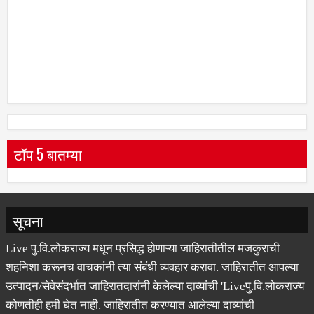
टॉप 5 बातम्या
सूचना
Live पु.वि.लोकराज्य मधून प्रसिद्ध होणाऱ्या जाहिरातीतील मजकुराची
शहनिशा करूनच वाचकांनी त्या संबंधी व्यवहार करावा. जाहिरातीत आपल्या
उत्पादन/सेवेसंदर्भात जाहिरातदारांनी केलेल्या दाव्यांची 'Liveपु.वि.लोकराज्य
कोणतीही हमी घेत नाही. जाहिरातीत करण्यात आलेल्या दाव्यांची