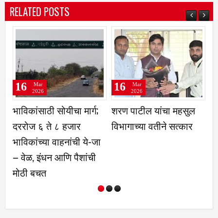
RELATED POSTS
16
16
Mar
Mar
2026
2026
भाविकांसाठी सोयीचा मार्ग;
शरण पाटील यांचा महसुल
इं
दररोज ६ ते ८ हजार
विभागाच्या वतीने सत्कार
फे
भाविकांच्या वाहनांची ये-जा
बे
– वेळ, इंधन आणि पैशांची
उत
मोठी बचत