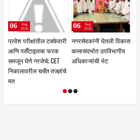
06
06
06
Aug
Aug
Au
2026
2026
20
रवेश परीक्षांतील टक्केवारी
नगरसेवकांनी घेतली विकास
बाळूमा
णि पर्सेंटाइलचा फरक
कामासंदर्भात उपविभागीय
दुधगावकर
जून घेणे गरजेचे; CET
अधिकाऱ्यांची भेट
कालावरील चर्चेत तज्ज्ञांचे
त