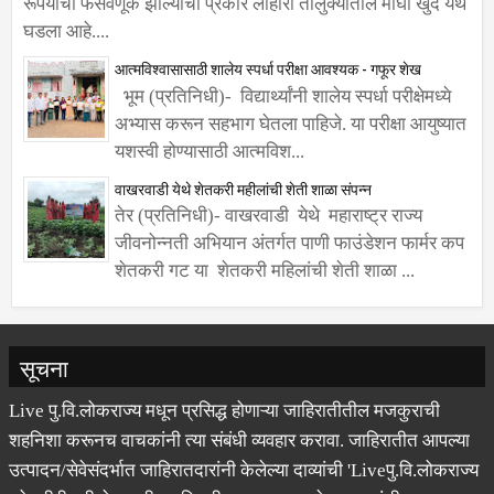
घडला आहे....
आत्मविश्वासासाठी शालेय स्पर्धा परीक्षा आवश्यक - गफूर शेख
भूम (प्रतिनिधी)- विद्यार्थ्यांनी शालेय स्पर्धा परीक्षेमध्ये
अभ्यास करून सहभाग घेतला पाहिजे. या परीक्षा आयुष्यात
यशस्वी होण्यासाठी आत्मविश...
वाखरवाडी येथे शेतकरी महीलांची शेती शाळा संपन्न
तेर (प्रतिनिधी)- वाखरवाडी येथे महाराष्ट्र राज्य
जीवनोन्नती अभियान अंतर्गत पाणी फाउंडेशन फार्मर कप
शेतकरी गट या शेतकरी महिलांची शेती शाळा ...
सूचना
Live पु.वि.लोकराज्य मधून प्रसिद्ध होणाऱ्या जाहिरातीतील मजकुराची
शहनिशा करूनच वाचकांनी त्या संबंधी व्यवहार करावा. जाहिरातीत आपल्या
उत्पादन/सेवेसंदर्भात जाहिरातदारांनी केलेल्या दाव्यांची 'Liveपु.वि.लोकराज्य
कोणतीही हमी घेत नाही. जाहिरातीत करण्यात आलेल्या दाव्यांची