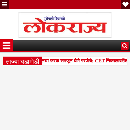
ताज्या घडामोडी
ील टक्केवारी आणि पर्सेंटाइलचा फरक समजून घेणे गरजेचे; CET निकालावरील चर्चे
ल्या 14 मंडळांसह 43 मंडळांना पिक कापणी प्रयोगाद्वारे देण्यासंदर्भात सुना