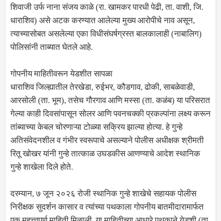
शिवाजी उर्फ नाना संजय काळे (रा. खामकर पारधी पेढी, ता. वाशी, जि.
धाराशिव) असे अटक करण्यात आलेल्या मुख्य आरोपीचे नाव असून,
त्याच्यासोबत असलेल्या एका विधीसंघर्षग्रस्त बालकालाही (नाबालिग)
पोलिसांनी ताब्यात घेतले आहे.
गोपनीय माहितीवरून येडशीत सापळा
धाराशिव जिल्ह्यातील तेरखेडा, रुईभर, कौडगाव, ढोकी, साबळेवाडी,
आरसोली (ता. भूम), तसेच गौरगाव आणि मस्सा (ता. कळंब) या परिसरात
गेल्या काही दिवसांपासून सोलर आणि पवनचक्की प्रकल्पांना लक्ष्य करून
तांब्याच्या केबल चोरणाऱ्या टोळ्या सक्रिय झाल्या होत्या. हे गुन्हे
अतिसंवेदनशील व गंभीर स्वरूपाचे असल्याने पोलीस अधीक्षक श्रीमती
रितू खोखर यांनी गुन्हे तात्काळ उघडकीस आणण्याचे आदेश स्थानिक
गुन्हे शाखेला दिले होते.
दरम्यान, ७ जून २०२६ रोजी स्थानिक गुन्हे शाखेचे सहायक पोलीस
निरीक्षक सुदर्शन कासार व त्यांच्या पथकाला गोपनीय बातमीदारामार्फत
एक महत्त्वपूर्ण माहिती मिळाली. या माहितीच्या आधारे पथकाने येडशी (ता.